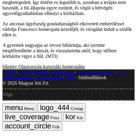
megbetegedett. Így történt ez legutóbb is, azonban a terápia nem
használt, a fiú állapota egyre romlott, és végül a hétvégén
agyvelőgyulladásban elhunyt a kórházban.
Az anconai ügyészség gondatlanságból elkövetett emberöléssel
vádolja Francesco homeopata kezelőjét, és vizsgálat indult a szülők
ellen is.
A gyermek nagyapja az orvost hibáztatja, aki szerinte
megfélemlítette a lányát, és visszatartotta attól, hogy időben
kórházba vigye a fiút. (MTI)
bűnügy
Olaszország
kuruzslás
homeopátia
GYIK
Hibát jelentek
Impresszum
Javítások kezelése
Jogi
dokumentumok
Médiaajánlat
RSS
Sütibeállítások
©
2026
Magyar Jeti Zrt.
Vége
Menü
Címlap
Friss
Kör
Fiók