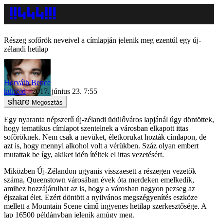
Részeg sofőrök neveivel a címlapján jelenik meg ezentúl egy új-
zélandi hetilap
Horváth Bence
külföld
2017. június 23. 7:55
Megosztás
Egy nyaranta népszerű új-zélandi üdülőváros lapjánál úgy döntöttek,
hogy tematikus címlapot szentelnek a városban elkapott ittas
sofőröknek. Nem csak a nevüket, életkorukat hozták címlapon, de
azt is, hogy mennyi alkohol volt a vérükben. Száz olyan embert
mutattak be így, akiket idén ítéltek el ittas vezetésért.
Miközben Új-Zélandon ugyanis visszaesett a részegen vezetők
száma, Queenstown városában évek óta merdeken emelkedik,
amihez hozzájárulhat az is, hogy a városban nagyon pezseg az
éjszakai élet. Ezért döntött a nyilvános megszégyenítés eszköze
mellett a Mountain Scene című ingyenes hetilap szerkesztősége. A
lap 16500 példányban jelenik amúgy meg.