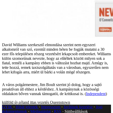
David Williams szerkesztő elmondása szerint nem egyszeri
alkalomról van szó, ezentúl minden héten be fogják mutatni a 30
ezer fős településen részeg vezetésért lekapcsolt embereket. Williams
külön szomorúnak nevezte, hogy az elítéltek között milyen sok a
fiatal, reméli a kampány ebben is változást hozhat majd. Amúgy is,
tette hozzá, remek taxiszolgáltatás van a városban, egyszerűen nem
lehet kifogás arra, miért ül bárki a volán mögé részegen.
A város polgármestere, Jim Boult szerint jó dolog, hogy a sajtó
proaktívan áll ehhez a kérdéshez. A kampánynak a közösségi
oldalakon bőven vannak támogatói, de kritikusai is. (
Independent
)
külföld
új-zéland
ittas vezetés
Queenstown
GYIK
Hibát jelentek
Impresszum
Javítások kezelése
Jogi
dokumentumok
Médiaajánlat
RSS
Sütibeállítások