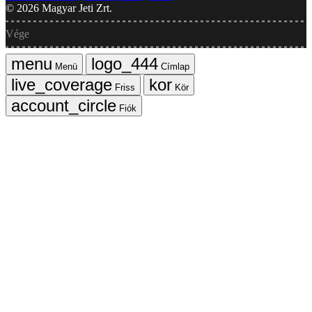
©
2026
Magyar Jeti Zrt.
Vége
Menü
Címlap
Friss
Kör
Fiók