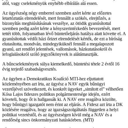
alól, vagy cselekményük enyhébb elbírálás alá essen.
Az ügyészség négy emberrel szemben azért kérte az előzetes
letartóztatás elrendelését, mert fennállt a szökés, elrejtőzés, a
bizonyítás meghiúsításának veszélye, az ötödik gyanúsítottal
szemben pedig azért kérte a kényszerintézkedés bevezetését, mert
tettét több, folyamatban lévő büntetőeljárás hatálya alatt követte el. A
gyanúsítottak védői házi őrizet elrendelését kérték, de ezt a bíróság
elutasította, mondván, mindegyiküknél fennáll a megalapozott
gyanú, azt rendőri jelentések, vallomások, házkutatásokról és
lefoglalásokról szóló jegyzőkönyvek is alátámasztják.
A bűncselekmények súlya kiemelkedő, büntetési tétele 2 évtől 16
évig terjedő szabadságvesztés.
Az ügyben a Demokratikus Koalíció MTI-hez eljuttatott
közleményében azt írta, az ügyész a NAV egyik bűnügyi
vezetőjével szövetkezett, és konkrét ügyeket „simított el” vélhetően
Kósa Lajos fideszes politikus polgármestersége idején, ezért
követeli, hogy őt is hallgassák ki. A NAV erre reagálva közölte,
hogy bűnügyi igazgatót nem érint az eljárás. A Fidesz azt írta a DK
közlésére reagálva, hogy az igazságszolgáltatás független a helyi
politikai vezetéstől, és az ügyészségen kívül még a NAV és a
rendőrség sincs önkormányzati hatáskörben.
(MTI)