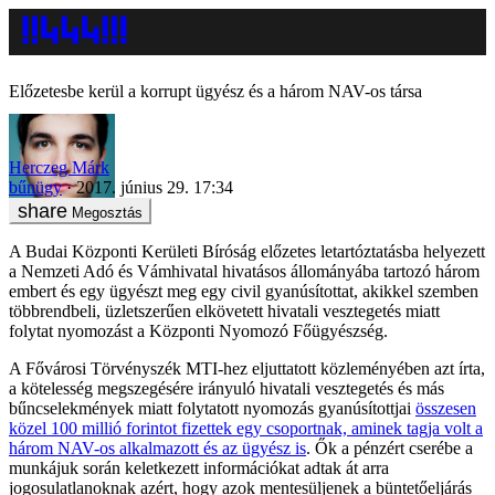
Előzetesbe kerül a korrupt ügyész és a három NAV-os társa
Herczeg Márk
bűnügy
2017. június 29. 17:34
Megosztás
A Budai Központi Kerületi Bíróság előzetes letartóztatásba helyezett
a Nemzeti Adó és Vámhivatal hivatásos állományába tartozó három
embert és egy ügyészt meg egy civil gyanúsítottat, akikkel szemben
többrendbeli, üzletszerűen elkövetett hivatali vesztegetés miatt
folytat nyomozást a Központi Nyomozó Főügyészség.
A Fővárosi Törvényszék MTI-hez eljuttatott közleményében azt írta,
a kötelesség megszegésére irányuló hivatali vesztegetés és más
bűncselekmények miatt folytatott nyomozás gyanúsítottjai
összesen
közel 100 millió forintot fizettek egy csoportnak, aminek tagja volt a
három NAV-os alkalmazott és az ügyész is
. Ők a pénzért cserébe a
munkájuk során keletkezett információkat adtak át arra
jogosulatlanoknak azért, hogy azok mentesüljenek a büntetőeljárás