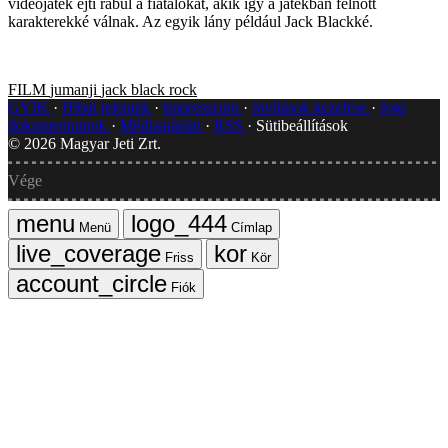
videojáték ejti rabul a fiatalokat, akik így a játékban felnőtt
karakterekké válnak. Az egyik lány például Jack Blackké.
FILM
jumanji
jack black
rock
GYIK
Hibát jelentek
Impresszum
Javítások kezelése
Jogi
dokumentumok
Médiaajánlat
RSS
Sütibeállítások
©
2026
Magyar Jeti Zrt.
Vége
Menü
Címlap
Friss
Kör
Fiók