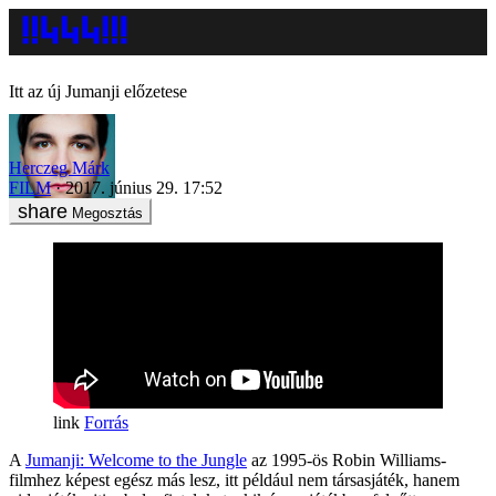
Itt az új Jumanji előzetese
Herczeg Márk
FILM
2017. június 29. 17:52
Megosztás
Forrás
A
Jumanji: Welcome to the Jungle
az 1995-ös Robin Williams-
filmhez képest egész más lesz, itt például nem társasjáték, hanem