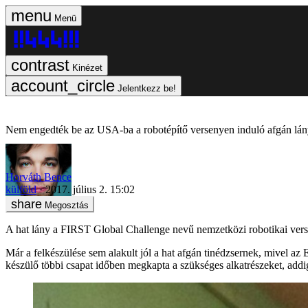
Menü
Kinézet
Jelentkezz be!
Nem engedték be az USA-ba a robotépítő versenyen induló afgán lá
Horváth Bence
külföld
2017. július 2. 15:02
Megosztás
A hat lány a FIRST Global Challenge nevű nemzetközi robotikai vers
Már a felkészülése sem alakult jól a hat afgán tinédzsernek, mivel az
készülő többi csapat időben megkapta a szükséges alkatrészeket, addig