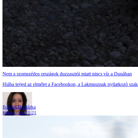
Nem a szomszédos országok duzzasztói miatt nincs víz a Dunában
Hiába terjed az elmélet a Facebookon, a Lakmusznak nyilatkozó szaké
Balogh Boglárka
Klíma
ma 11:21