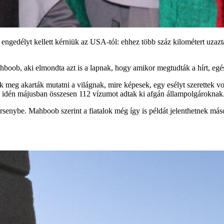
i engedélyt kellett kérniük az USA-tól: ehhez több száz kilométert uz
boob, aki elmondta azt is a lapnak, hogy amikor megtudták a hírt, egé
ak meg akarták mutatni a világnak, mire képesek, egy esélyt szerettek 
i: idén májusban összesen 112 vízumot adtak ki afgán állampolgároknak
senybe. Mahboob szerint a fiatalok még így is példát jelenthetnek mások