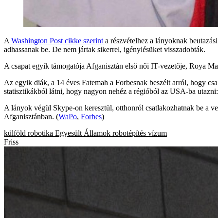
A
Washington Post cikke szerint
a részvételhez a lányoknak beutazás
adhassanak be. De nem jártak sikerrel, igénylésüket visszadobták.
A csapat egyik támogatója Afganisztán első női IT-vezetője, Roya Mah
Az egyik diák, a 14 éves Fatemah a Forbesnak beszélt arról, hogy cs
statisztikákból látni, hogy nagyon nehéz a régióból az USA-ba utazn
A lányok végül Skype-on keresztül, otthonról csatlakozhatnak be a ver
Afganisztánban. (
WaPo
,
Forbes
)
külföld
robotika
Egyesült Államok
robotépítés
vízum
Friss