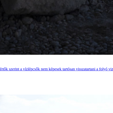
rtők szerint a vízlépcsők nem képesek tartósan visszatartani a folyó v