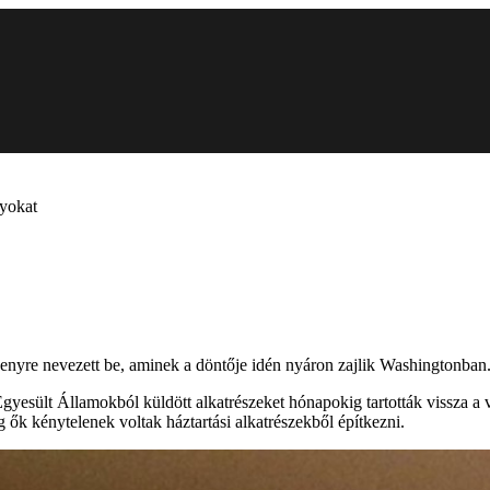
nyokat
enyre nevezett be, aminek a döntője idén nyáron zajlik Washingtonban
 Egyesült Államokból küldött alkatrészeket hónapokig tartották vissza 
 ők kénytelenek voltak háztartási alkatrészekből építkezni.