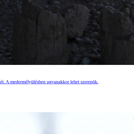
izét. A medermélyülésben ugyanakkor lehet szerepük.