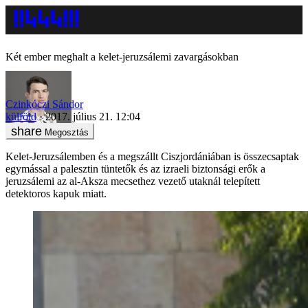
Két ember meghalt a kelet-jeruzsálemi zavargásokban
Czinkóczi Sándor
külföld
2017. július 21. 12:04
Megosztás
Kelet-Jeruzsálemben és a megszállt Ciszjordániában is összecsaptak
egymással a palesztin tüntetők és az izraeli biztonsági erők a
jeruzsálemi az al-Aksza mecsethez vezető utaknál telepített
detektoros kapuk miatt.