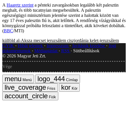
A
Haaretz szerint
a pénteki zavargásokban legalább két palesztin
meghalt, és több tucatnyian megsebesültek. A palesztin
egészségügyi minisztérium jelentése szerint a halottak között van
egy 17 éves palesztin fiú is, akit lelőttek. A rendőrség vízágyúkkal és
könnygázzal próbálta feloszlatni a tüntetőket, akik köveket dobáltak.
(
BBC
/MTI)
külföld
al-Aksza mecset
jeruzsálem
ciszjordánia
kelet-jeruzsálem
GYIK
Hibát jelentek
Impresszum
Javítások kezelése
Jogi
dokumentumok
Médiaajánlat
RSS
Sütibeállítások
©
2026
Magyar Jeti Zrt.
Vége
Menü
Címlap
Friss
Kör
Fiók