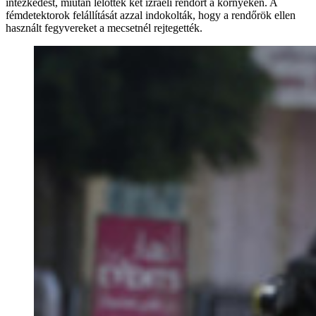
intézkedést, miután lelőttek két izraeli rendőrt a környéken. A
fémdetektorok felállítását azzal indokolták, hogy a rendőrök ellen
használt fegyvereket a mecsetnél rejtegették.