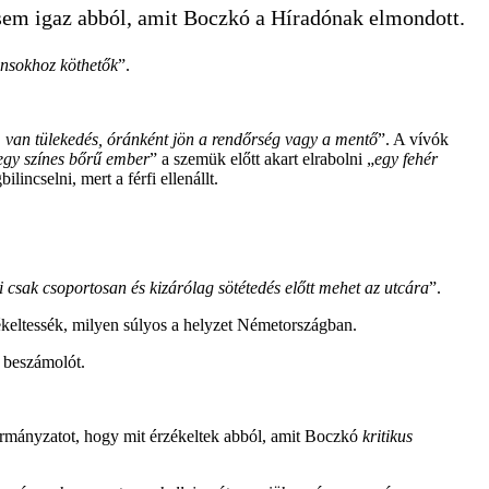
 sem igaz abból, amit Boczkó a Híradónak elmondott.
ánsokhoz köthetők
”.
 van tülekedés, óránként jön a rendőrség vagy a mentő
”. A vívók
egy színes bőrű ember
” a szemük előtt akart elrabolni „
egy fehér
incselni, mert a férfi ellenállt.
 csak csoportosan és kizárólag sötétedés előtt mehet az utcára
”.
rzékeltessék, milyen súlyos a helyzet Németországban.
ó beszámolót.
ormányzatot, hogy mit érzékeltek abból, amit Boczkó
kritikus