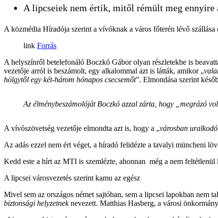
A lipcseiek nem értik, mitől rémült meg ennyire
A közmédia Híradója szerint a vívóknak a város főterén lévő szállása
Forrás
A helyszínről betelefonáló Boczkó Gábor olyan részletekbe is beavat
vezetője arról is beszámolt, egy alkalommal azt is látták, amikor „
vala
hölgytől egy két-három hónapos csecsemőt
”. Elmondása szerint később
Az élménybeszámolóját Boczkó azzal zárta, hogy „
megrázó volt
A vívószövetség vezetője elmondta azt is, hogy a „
városban uralkodó 
Az adás ezzel nem ért véget, a híradó felidézte a tavalyi müncheni lö
Kedd este a hírt az MTI is szemlézte, ahonnan még a nem feltétlenül 
A lipcsei városvezetés szerint kamu az egész
Mivel sem az országos német sajtóban, sem a lipcsei lapokban nem t
biztonsági helyzetnek
nevezett. Matthias Hasberg, a városi önkormány