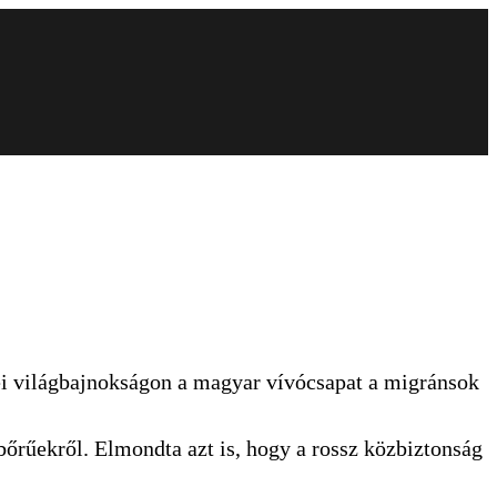
sei világbajnokságon a magyar vívócsapat a migránsok
rűekről. Elmondta azt is, hogy a rossz közbiztonság