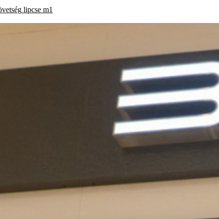
övetség
lipcse
m1