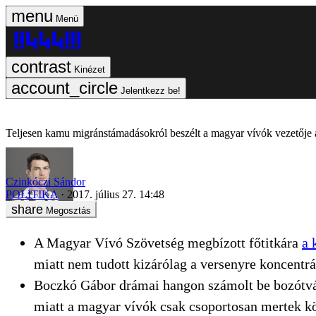
Menü
Kinézet
Jelentkezz be!
Teljesen kamu migránstámadásokról beszélt a magyar vívók vezetője
Czinkóczi Sándor
POLITIKA
2017. július 27. 14:48
Megosztás
A Magyar Vívó Szövetség megbízott főtitkára
a 
miatt nem tudott kizárólag a versenyre koncentrá
Boczkó Gábor drámai hangon számolt be bozótvág
miatt a magyar vívók csak csoportosan mertek k