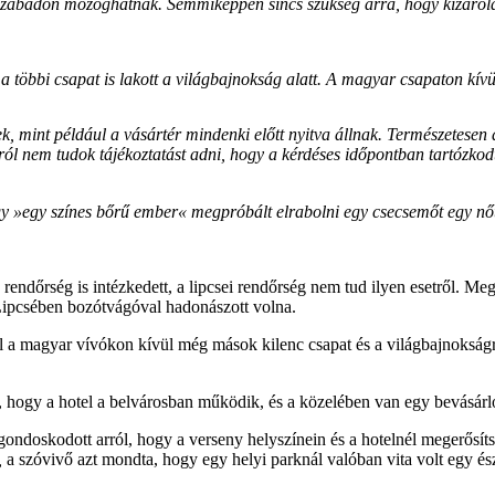
s szabadon mozoghatnak. Semmiképpen sincs szükség arra, hogy kizáról
a többi csapat is lakott a világbajnokság alatt. A magyar csapaton kívü
ek, mint például a vásártér mindenki előtt nyitva állnak. Természetesen
ról nem tudok tájékoztatást adni, hogy a kérdéses időpontban tartózko
agy »egy színes bőrű ember« megpróbált elrabolni egy csecsemőt egy nőt
 rendőrség is intézkedett, a lipcsei rendőrség nem tud ilyen esetről. 
 Lipcsében bozótvágóval hadonászott volna.
hol a magyar vívókon kívül még mások kilenc csapat és a világbajnokságr
is, hogy a hotel a belvárosban működik, és a közelében van egy bevásár
ondoskodott arról, hogy a verseny helyszínein és a hotelnél megerősítsék
,
a szóvivő azt mondta, hogy egy helyi parknál valóban vita volt egy ész