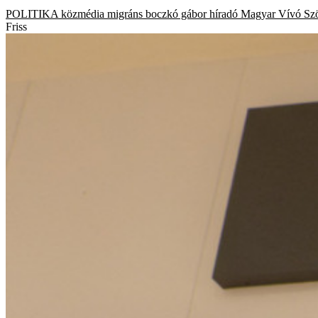
POLITIKA
közmédia
migráns
boczkó gábor
híradó
Magyar Vívó Sz
Friss