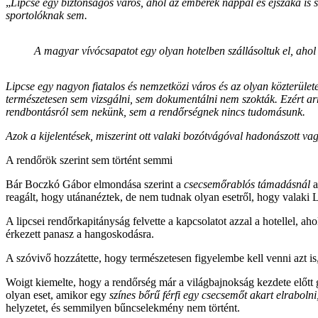
„
Lipcse egy biztonságos város, ahol az emberek nappal és éjszaka i
sportolóknak sem.
A magyar vívócsapatot egy olyan hotelben szállásoltuk el, ahol 
Lipcse egy nagyon fiatalos és nemzetközi város és az olyan közterület
természetesen sem vizsgálni, sem dokumentálni nem szokták. Ezért ar
rendbontásról sem nekünk, sem a rendőrségnek nincs tudomásunk.
Azok a kijelentések, miszerint ott valaki bozótvágóval hadonászott v
A rendőrök szerint sem történt semmi
Bár Boczkó Gábor elmondása szerint a
csecsemőrablós támadásnál
a
reagált, hogy utánanéztek, de nem tudnak olyan esetről, hogy valaki
A lipcsei rendőrkapitányság felvette a kapcsolatot azzal a hotellel, a
érkezett panasz a hangoskodásra.
A szóvivő hozzátette, hogy természetesen figyelembe kell venni azt 
Woigt kiemelte, hogy a rendőrség már a világbajnokság kezdete előtt g
olyan eset, amikor egy
színes bőrű férfi egy csecsemőt akart elrabolni
helyzetet, és semmilyen bűncselekmény nem történt.