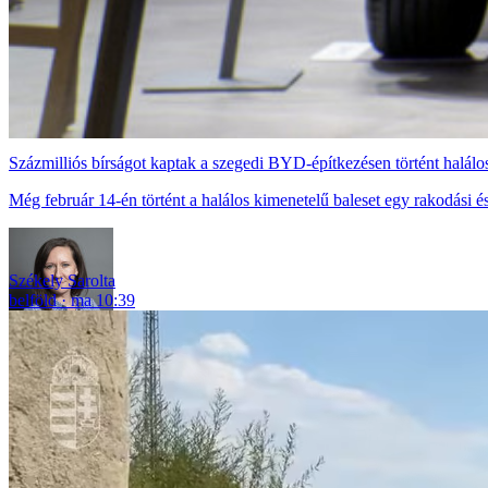
Százmilliós bírságot kaptak a szegedi BYD-építkezésen történt halálos 
Még február 14-én történt a halálos kimenetelű baleset egy rakodási 
Székely Sarolta
belföld
ma 10:39