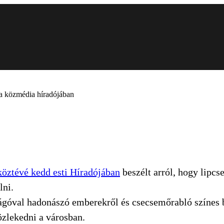
 a közmédia híradójában
köztévé kedd esti Híradójában
beszélt arról, hogy lipc
lni.
óval hadonászó emberekről és csecsemőrabló színes bő
özlekedni a városban.