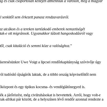
ag és csak csoportosan kellejen átmenniük a városon, még a magyar
l senkitől sem érkezett panasz rendzavarásról.
 az utcákon és a tereken tartózkodó emberek nemzetiségét
dtak-e ott migránsok. Ugyanakkor túlzott hangoskodásról vagy
ől, csak kitaláció és semmi köze a valósághoz.
”
Megkeresésünkre Uwe Voigt a lipcsei rendőrkapitányság szóvivője úgy
ól tudósító újságírók laktak, de a többi ország képviselőitől nem
lóközpont és egy tipikus kocsma- és vendéglátónegyed is.
 a járőrözést, még civilruhásokat is bevetettek. Arról, hogy volt-e
ak-afrikai pár között, de a helyszínen lévő rendőr azonnal rendezte a