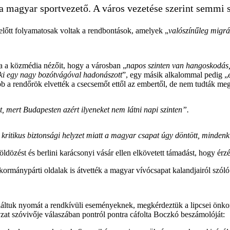
 a magyar sportvezető. A város vezetése szerint semmi
 előtt folyamatosak voltak a rendbontások, amelyek „
valószínűleg migr
ta a közmédia nézőit, hogy a városban „
napos szinten van hangoskodás,
ki egy nagy bozótvágóval hadonászott
”, egy másik alkalommal pedig „
 a rendőrök elvették a csecsemőt ettől az embertől, de nem tudták megbil
, mert Budapesten azért ilyeneket nem látni napi szinten
”.
kritikus biztonsági helyzet miatt a magyar csapat úgy döntött, mindenki
völdözést és berlini karácsonyi vásár ellen elkövetett támadást, hogy é
kormánypárti oldalak is átvették a magyar vívócsapat kalandjairól szól
aláltuk nyomát a rendkívüli eseményeknek, megkérdeztük a lipcsei önk
zat szóvivője válaszában pontról pontra cáfolta Boczkó beszámolóját: