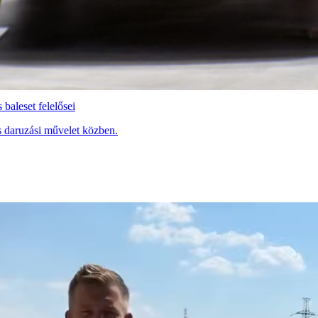
baleset felelősei
és daruzási művelet közben.