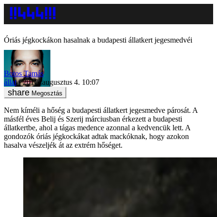
Óriás jégkockákon hasalnak a budapesti állatkert jegesmedvéi
Botos Tamás
állat
2017. augusztus 4. 10:07
Megosztás
Nem kíméli a hőség a budapesti állatkert jegesmedve párosát. A
másfél éves Belij és Szerij márciusban érkezett a budapesti
állatkertbe, ahol a tágas medence azonnal a kedvencük lett. A
gondozók óriás jégkockákat adtak mackóknak, hogy azokon
hasalva vészeljék át az extrém hőséget.