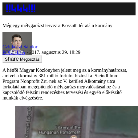
Még egy mélygarázst tervez a Kossuth tér alá a kormány
Czinkóczi Sándor
POLITIKA
2017. augusztus 29. 18:29
Megosztás
A hétfői Magyar Közlönyben jelent meg az a kormányhatározat,
amivel a kormány 381 millió forintot biztosít a Steindl Imre
Program Nonprofit Zrt.-nek az V. kerületi Alkotmány utca
torkolatában megépítendő mélygarázs megvalósításához és a
kapcsolódó felszíni rendezéshez tervezési és egyéb előkészítő
munkák elvégzésére.