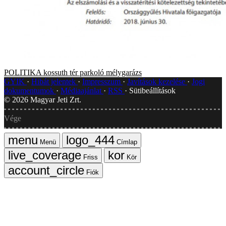
POLITIKA
kossuth tér
parkoló
mélygarázs
GYIK
Hibát jelentek
Impresszum
Javítások kezelése
Jogi
dokumentumok
Médiaajánlat
RSS
Sütibeállítások
©
2026
Magyar Jeti Zrt.
Vége
Menü
Címlap
Friss
Kör
Fiók