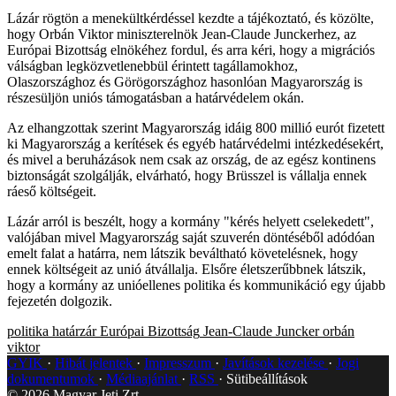
Lázár rögtön a menekültkérdéssel kezdte a tájékoztató, és közölte,
hogy Orbán Viktor miniszterelnök Jean-Claude Junckerhez, az
Európai Bizottság elnökéhez fordul, és arra kéri, hogy a migrációs
válságban legközvetlenebbül érintett tagállamokhoz,
Olaszországhoz és Görögországhoz hasonlóan Magyarország is
részesüljön uniós támogatásban a határvédelem okán.
Az elhangzottak szerint Magyarország idáig 800 millió eurót fizetett
ki Magyarország a kerítések és egyéb határvédelmi intézkedésekért,
és mivel a beruházások nem csak az ország, de az egész kontinens
biztonságát szolgálják, elvárható, hogy Brüsszel is vállalja ennek
ráeső költségeit.
Lázár arról is beszélt, hogy a kormány "kérés helyett cselekedett",
valójában mivel Magyarország saját szuverén döntéséből adódóan
emelt falat a határra, nem látszik beváltható követelésnek, hogy
ennek költségeit az unió átvállalja. Elsőre életszerűbbnek látszik,
hogy a kormány az unióellenes politika és kommunikáció egy újabb
fejezetén dolgozik.
politika
határzár
Európai Bizottság
Jean-Claude Juncker
orbán
viktor
GYIK
Hibát jelentek
Impresszum
Javítások kezelése
Jogi
dokumentumok
Médiaajánlat
RSS
Sütibeállítások
©
2026
Magyar Jeti Zrt.