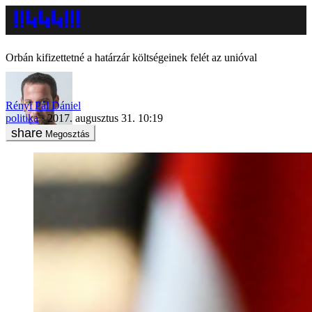
Orbán kifizettetné a határzár költségeinek felét az unióval
Rényi Pál Dániel
politika
2017. augusztus 31. 10:19
Megosztás