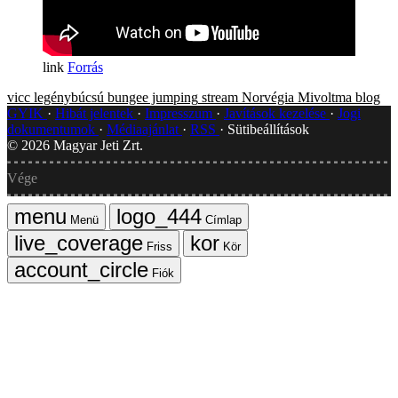
Forrás
vicc
legénybúcsú
bungee jumping
stream
Norvégia
Mivoltma blog
GYIK
Hibát jelentek
Impresszum
Javítások kezelése
Jogi
dokumentumok
Médiaajánlat
RSS
Sütibeállítások
©
2026
Magyar Jeti Zrt.
Vége
Menü
Címlap
Friss
Kör
Fiók