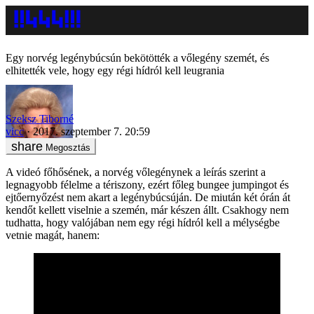
Egy norvég legénybúcsún bekötötték a vőlegény szemét, és
elhitették vele, hogy egy régi hídról kell leugrania
Szeksz Tiborné
vicc
2017. szeptember 7. 20:59
Megosztás
A videó főhősének, a norvég vőlegénynek a leírás szerint a
legnagyobb félelme a tériszony, ezért főleg bungee jumpingot és
ejtőernyőzést nem akart a legénybúcsúján. De miután két órán át
kendőt kellett viselnie a szemén, már készen állt. Csakhogy nem
tudhatta, hogy valójában nem egy régi hídról kell a mélységbe
vetnie magát, hanem: