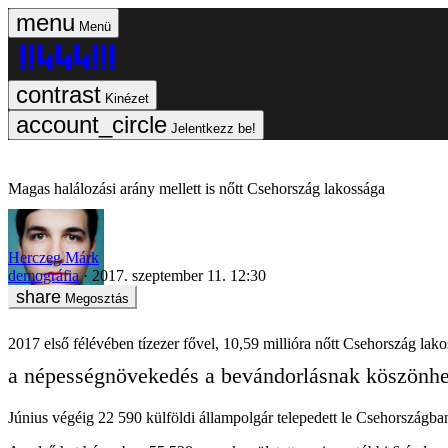
Menü
Kinézet
Jelentkezz be!
Magas halálozási arány mellett is nőtt Csehország lakossága
Herczeg Márk
demográfia
2017. szeptember 11. 12:30
Megosztás
2017 első félévében tízezer fővel, 10,59 millióra nőtt Csehország lakoss
a népességnövekedés a bevándorlásnak köszönhet
Június végéig 22 590 külföldi állampolgár telepedett le Csehországba