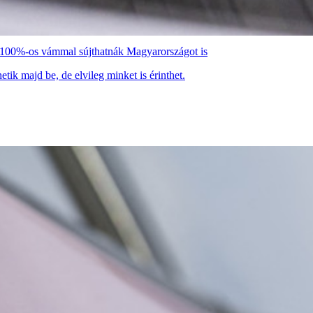
n 100%-os vámmal sújthatnák Magyarországot is
etik majd be, de elvileg minket is érinthet.