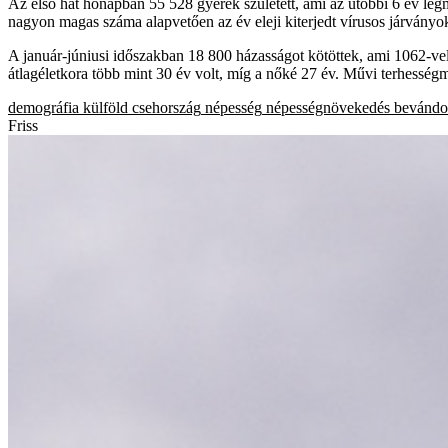
Az első hat hónapban 55 528 gyerek született, ami az utóbbi 6 év legm
nagyon magas száma alapvetően az év eleji kiterjedt vírusos járványok 
A január-júniusi időszakban 18 800 házasságot kötöttek, ami 1062-vel
átlagéletkora több mint 30 év volt, míg a nőké 27 év. Művi terhesség
demográfia
külföld
csehország
népesség
népességnövekedés
bevándo
Friss