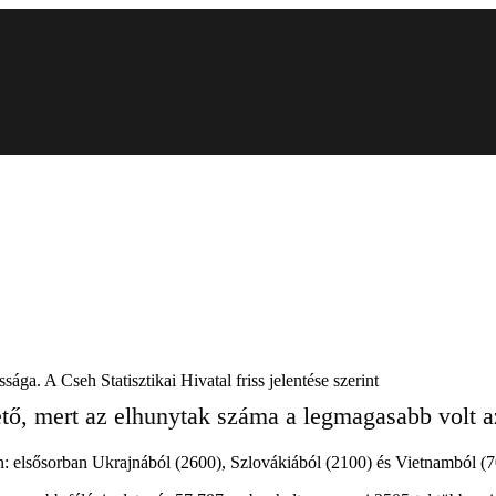
ága. A Cseh Statisztikai Hivatal friss jelentése szerint
ő, mert az elhunytak száma a legmagasabb volt az
n: elsősorban Ukrajnából (2600), Szlovákiából (2100) és Vietnamból (7