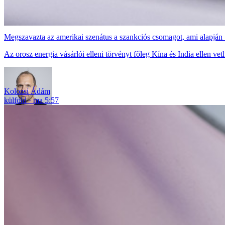
Megszavazta az amerikai szenátus a szankciós csomagot, ami alapjá
Az orosz energia vásárlói elleni törvényt főleg Kína és India ellen veth
Kolozsi Ádám
külföld
ma 5:57