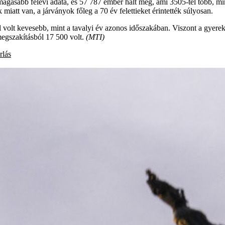
agasabb félévi adata, és 57 787 ember halt meg, ami 3505-tel több, mint
miatt van, a járványok főleg a 70 év felettieket érintették súlyosan.
 volt kevesebb, mint a tavalyi év azonos időszakában. Viszont a gyereke
megszakításból 17 500 volt.
(MTI)
rlás