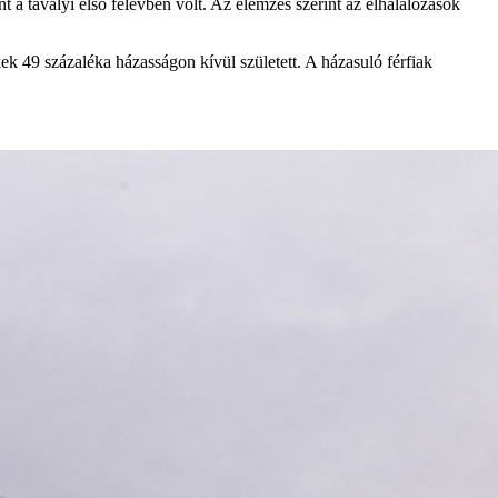
 a tavalyi első félévben volt. Az elemzés szerint az elhalálozások
k 49 százaléka házasságon kívül született. A házasuló férfiak