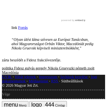
Forrás
“Olyan ülést látna szívesen az Európai Tanácsban,
ahol Magyarországot Orbán Viktor, Macedóniát pedig
Nikola Gruevski képviseli miniszterelnökként,"
zárta beszédét a Fidesz frakcióvezetője.
politika
Fidesz
gulyás gergely
Nikola Gruevszki
németh zsolt
Macedónia
GYIK
Hibát jelentek
Impresszum
Javítások kezelése
Jogi
dokumentumok
Médiaajánlat
RSS
Sütibeállítások
©
2026
Magyar Jeti Zrt.
Vége
Menü
Címlap