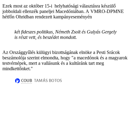
Ezek most az október 15-i helyhatósági választásra készülő
jobboldali ellenzék paneljei Macedóniában. A VMRO-DPMNE
hétfőn Ohridban rendezett kampányeseményén
két fideszes politikus, Németh Zsolt és Gulyás Gergely
is részt vett, és beszédet mondott.
Az Országgyűlés külügyi bizottságának elnöke a Pesti Srácok
beszámolója szerint elmondta, hogy "a macedónok és a magyarok
testvérnépek, mert a vallásunk és a kultúránk tart meg
mindkettőnket."