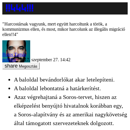
"Harcostársak vagyunk, mert együtt harcoltunk a török, a
kommunizmus ellen, és most, mikor harcolunk az illegális migráció
ellen!!4"
Botos Tamás
politika
2017. szeptember 27. 14:42
Megosztás
A baloldal bevándorlókat akar letelepíteni.
A baloldal lebontatná a határkerítést.
Azaz végrehajtaná a Soros-tervet, hiszen az
elképzelést benyújtó hivatalnok korábban egy,
a Soros-alapítvány és az amerikai nagykövetség
által támogatott szervezeteknek dolgozott.