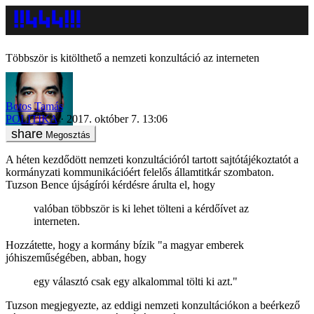
Többször is kitölthető a nemzeti konzultáció az interneten
Botos Tamás
POLITIKA
2017. október 7. 13:06
Megosztás
A héten kezdődött nemzeti konzultációról tartott sajtótájékoztatót a
kormányzati kommunikációért felelős államtitkár szombaton.
Tuzson Bence újságírói kérdésre árulta el, hogy
valóban többször is ki lehet tölteni a kérdőívet az
interneten.
Hozzátette, hogy a kormány bízik "a magyar emberek
jóhiszeműségében, abban, hogy
egy választó csak egy alkalommal tölti ki azt."
Tuzson megjegyezte, az eddigi nemzeti konzultációkon a beérkező