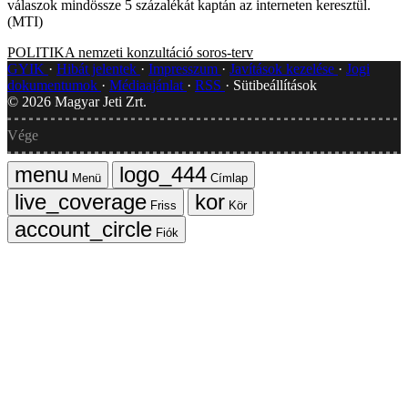
válaszok mindössze 5 százalékát kaptán az interneten keresztül.
(MTI)
POLITIKA
nemzeti konzultáció
soros-terv
GYIK
Hibát jelentek
Impresszum
Javítások kezelése
Jogi
dokumentumok
Médiaajánlat
RSS
Sütibeállítások
©
2026
Magyar Jeti Zrt.
Vége
Menü
Címlap
Friss
Kör
Fiók