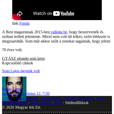
Forrás
A Best magazinnak 2015-ben
vallotta be
, hogy beszervezték és
szóban kellett jelentenie. Mivel nem volt túl lelkes, ezért többször is
megzsarolták. Som már akkor szólt a zenekar tagjainak, hogy jelent.
70 éves volt.
GYÁSZ
piramis
som lajos
Kapcsolódó cikkek
Som Lajos ügynök volt
Botos Tamás
bulvár
2015. június 12. 7:50
GYIK
Hibát jelentek
Impresszum
Javítások kezelése
Jogi
dokumentumok
Médiaajánlat
RSS
Sütibeállítások
©
2026
Magyar Jeti Zrt.