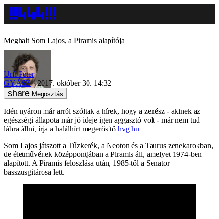
Meghalt Som Lajos, a Piramis alapítója
Urfi Péter
GYÁSZ
2017. október 30. 14:32
Megosztás
Idén nyáron már arról szóltak a hírek, hogy a zenész - akinek az
egészségi állapota már jó ideje igen aggasztó volt - már nem tud
lábra állni, írja a halálhírt megerősítő
hvg.hu
.
Som Lajos játszott a Tűzkerék, a Neoton és a Taurus zenekarokban,
de életművének középpontjában a Piramis áll, amelyet 1974-ben
alapított. A Piramis feloszlása után, 1985-től a Senator
basszusgitárosa lett.