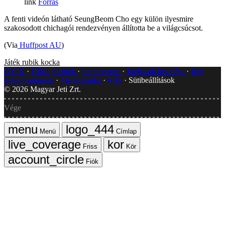
Forrás
A fenti videón látható SeungBeom Cho egy külön ilyesmire
szakosodott chichagói rendezvényen állította be a világcsúcsot.
(Via
Huffpost AU
)
Játék
rubik kocka
GYIK
Hibát jelentek
Impresszum
Javítások kezelése
Jogi
dokumentumok
Médiaajánlat
RSS
Sütibeállítások
©
2026
Magyar Jeti Zrt.
Vége
Menü
Címlap
Friss
Kör
Fiók