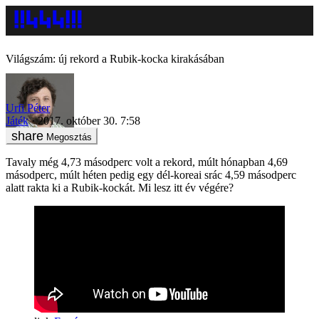
Világszám: új rekord a Rubik-kocka kirakásában
Urfi Péter
Játék
2017. október 30. 7:58
Megosztás
Tavaly még 4,73 másodperc volt a rekord, múlt hónapban 4,69
másodperc, múlt héten pedig egy dél-koreai srác 4,59 másodperc
alatt rakta ki a Rubik-kockát. Mi lesz itt év végére?