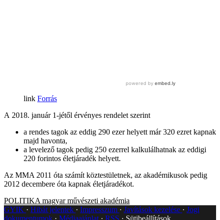
Forrás
A 2018. január 1-jétől érvényes rendelet szerint
a rendes tagok az eddig 290 ezer helyett már 320 ezret kapnak
majd havonta,
a levelező tagok pedig 250 ezerrel kalkulálhatnak az eddigi
220 forintos életjáradék helyett.
Az MMA 2011 óta számít köztestületnek, az akadémikusok pedig
2012 decembere óta kapnak életjáradékot.
POLITIKA
magyar művészeti akadémia
GYIK
Hibát jelentek
Impresszum
Javítások kezelése
Jogi
dokumentumok
Médiaajánlat
RSS
Sütibeállítások