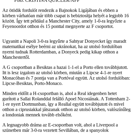
Fotó
:
CRISTINA QUICLER/AFP
Az ötödik fordulót rendezik a Bajnokok Ligájában és ebben a
körben várhatóan már több csapat is bebiztosítja helyét a legjobb 16
között. Így tett például a Manchester City, amely 1-0-ra legyőzte a
Feyenoordot otthon és 15 ponttal megnyerte az F csoportot.
Ugyanitt a Napoli 3-0-ra legyűrte a Sahtyar Donyecket így maradt
matematikai esélye beérni az ukránokat, ha az utolsó fordulóban
nyerni tudnak Rotterdamban, a Donyeck pedig kikap otthon a
Manchestertől.
A G csoportban a Besiktas a hazai 1-1-el a Porto ellen továbbjutott.
Itt is lesz izgalom az utolsó körben, miután a Lipcse 4-1-re nyert
Monacóban és 7 pontja van a Portóval együtt. Az utolsó fordulóban:
Lipcse-Besiktas, Porto-Monaco.
Minden eldőlt a H-csoportban is, ahol a Real idegenben hetet
gurított a Sallai Rolanddal felálló Apoel Nicosiának. A Tottenham 2-
1-re nyert Dortmunban, így a Reallal együtt továbbjutott és mivel
otthon a ciprusiakkal játszanak otthon az utolsó körben, valószínűleg
a londoniak mennek tovább elsőként.
A legnagyobb dráma az E-csoportban volt, ahol a Liverpool a
szünetben már 3-0-ra vezetett Sevillában, de a spanyolok