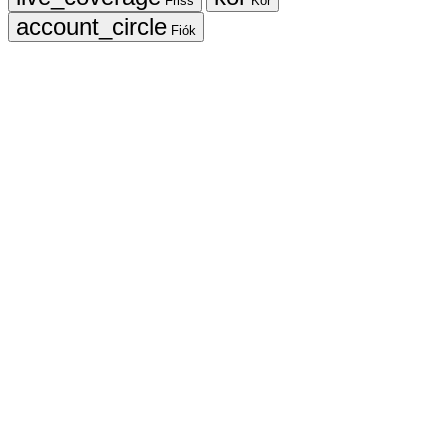
Friss
Kör
Fiók