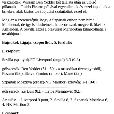
visszajöttek, Wissam Ben Yedder két találata után az utolsó
pillanatban Guido Pizarro góljával egyenlítettek és ezzel tapadnak a
britekre, akik biztos továbbjutást szalajtottak ezzel el.
Még az a szerencséjük, hogy a Szpartak otthon nem bírt a
Mariborral, de így is kieshetnek, ha az oroszok megverik őket az
Anfielden. A Sevilla ezzel a bravúrral Mariborban kiharcolhatja a
továbbjutást.
Bajnokok Ligája, csoportkör, 5. forduló:
E csoport:
Sevilla (spanyol)-FC Liverpool (angol) 3-3 (0-3)
------------------------------------------------
gólszerzők: Ben Yedder (51., 59. - a másodikat tizenegyesből),
Pizzaro (93.), illetve Firmino (2., 30.), Mané (22.)
Szpartak Moszkva (orosz)-NK Maribor (szlovén) 1-1 (0-0)
---------------------------------------------------
gólszerzők: Zé Luís (82.), illetve Mesanovic (92.)
Az állás: 1. Liverpool 9 pont, 2. Sevilla 8, 3. Szpartak Moszkva 6,
4. NK Maribor 2
F csoport: