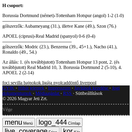
H csoport:
Borussia Dortmund (német)-Tottenham Hotspur (angol) 1-2 (1-0)
-------------------------------------------------------------
gólszerzők: Aubameyang (31.), illetve Kane (49.), Szon (76.)
APOEL (ciprusi)-Real Madrid (spanyol) 0-6 (0-4)
-----------------------------------------------
gólszerzők: Modric (23.), Benzema (39., 45+1.), Nacho (41.),
Ronaldo (49., 54.)
Az állás: 1. (és továbbjutott) Tottenham Hotspur 13 pont, 2. (és
továbbjutott) Real Madrid 10, 3. Borussia Dortmund 2 (5-10), 4.
APOEL 2 (2-14)
foci
sevilla
bajnokok ligája
nyolcaddöntő
liverpool
GYIK
Hibát jelentek
Impresszum
Javítások kezelése
Jogi
dokumentumok
Médiaajánlat
RSS
Sütibeállítások
©
2026
Magyar Jeti Zrt.
Vége
Menü
Címlap