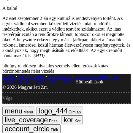
A balhé
Az eset szeptember 2-án egy kulturális rendezvényen történt. Az
egyik vádlottal szemben közterületi vizelés miatt rendőrök
intézkedtek, akiket ezért a vádlott testvére szidalmazott. Az ittas
testvérpár ezután a rendőrökre támadt, többször ököllel megütötte
őket. A helyszínre érkezett egy másik járőrpár, akiket a támadók
rokonai, ismerősei közül hárman életveszélyesen megfenyegettek, és
akadályoztak, hogy meghiúsítsák az előállítást. Az egyik rendőrt
bántalmazták is.
(MTI)
bűnügy
rendőrség
hivatalos személy elleni erőszak
kutas
börtönbüntetés
ítélet
vizelés
GYIK
Hibát jelentek
Impresszum
Javítások kezelése
Jogi
dokumentumok
Médiaajánlat
RSS
Sütibeállítások
©
2026
Magyar Jeti Zrt.
Vége
Menü
Címlap
Friss
Kör
Fiók