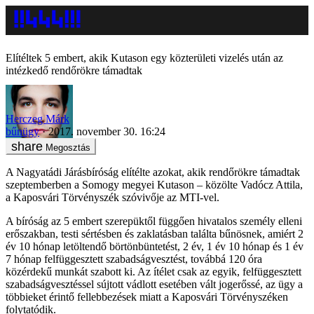
Elítéltek 5 embert, akik Kutason egy közterületi vizelés után az
intézkedő rendőrökre támadtak
Herczeg Márk
bűnügy
2017. november 30. 16:24
Megosztás
A Nagyatádi Járásbíróság elítélte azokat, akik rendőrökre támadtak
szeptemberben a Somogy megyei Kutason – közölte Vadócz Attila,
a Kaposvári Törvényszék szóvivője az MTI-vel.
A bíróság az 5 embert szerepüktől függően hivatalos személy elleni
erőszakban, testi sértésben és zaklatásban találta bűnösnek, amiért 2
év 10 hónap letöltendő börtönbüntetést, 2 év, 1 év 10 hónap és 1 év
7 hónap felfüggesztett szabadságvesztést, továbbá 120 óra
közérdekű munkát szabott ki. Az ítélet csak az egyik, felfüggesztett
szabadságvesztéssel sújtott vádlott esetében vált jogerőssé, az ügy a
többieket érintő fellebbezések miatt a Kaposvári Törvényszéken
folytatódik.