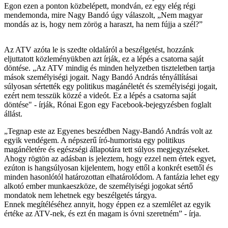
Egon ezen a ponton közbelépett, mondván, ez egy elég régi
mendemonda, mire Nagy Bandó úgy válaszolt, „Nem magyar
mondás az is, hogy nem zörög a haraszt, ha nem fújja a szél?”
Az ATV azóta le is szedte oldaláról a beszélgetést, hozzánk
eljuttatott közleményükben azt írják, ez a lépés a csatorna saját
döntése. „Az ATV mindig és minden helyzetben tiszteletben tartja
mások személyiségi jogait. Nagy Bandó András tényállításai
súlyosan sértették egy politikus magánéletét és személyiségi jogait,
ezért nem tesszük közzé a videót. Ez a lépés a csatorna saját
döntése" - írják, Rónai Egon egy Facebook-bejegyzésben foglalt
állást.
„Tegnap este az Egyenes beszédben Nagy-Bandó András volt az
egyik vendégem. A népszerű író-humorista egy politikus
magánéletére és egészségi állapotára tett súlyos megjegyzéseket.
Ahogy rögtön az adásban is jeleztem, hogy ezzel nem értek egyet,
ezúton is hangsúlyosan kijelentem, hogy ettől a konkrét esettől és
minden hasonlótól határozottan elhatárolódom. A fantázia lehet egy
alkotó ember munkaeszköze, de személyiségi jogokat sértő
mondatok nem lehetnek egy beszélgetés tárgya.
Ennek megítéléséhez annyit, hogy éppen ez a szemlélet az egyik
értéke az ATV-nek, és ezt én magam is óvni szeretném” - írja.