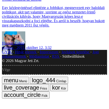
Egy kézlegyintéssel elintézte a Jobbikot, megnevezett egy baloldali
politikust, akit tart valamire, szerinte az egész nemzetet érintő
civilizációs kihívás, hogy Magyarország képes lesz-e
visszakapaszkodni a foci elitjébe. És arról is beszélt, hogyan bukott
meg majdnem 2011 ősz végén.
Haszán Zoltán
politika
2015. október 12. 3:32
GYIK
Hibát jelentek
Impresszum
Javítások kezelése
Jogi
dokumentumok
Médiaajánlat
RSS
Sütibeállítások
©
2026
Magyar Jeti Zrt.
Vége
Menü
Címlap
Friss
Kör
Fiók