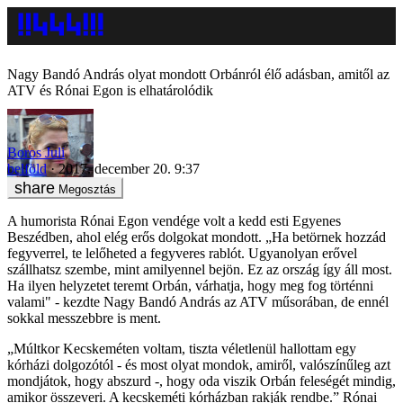
Nagy Bandó András olyat mondott Orbánról élő adásban, amitől az
ATV és Rónai Egon is elhatárolódik
Boros Juli
belföld
2017. december 20. 9:37
Megosztás
A humorista Rónai Egon vendége volt a kedd esti Egyenes
Beszédben, ahol elég erős dolgokat mondott. „Ha betörnek hozzád
fegyverrel, te lelőheted a fegyveres rablót. Ugyanolyan erővel
szállhatsz szembe, mint amilyennel bejön. Ez az ország így áll most.
Ha ilyen helyzetet teremt Orbán, várhatja, hogy meg fog történni
valami" - kezdte Nagy Bandó András az ATV műsorában, de ennél
sokkal messzebbre is ment.
„Múltkor Kecskeméten voltam, tiszta véletlenül hallottam egy
kórházi dolgozótól - és most olyat mondok, amiről, valószínűleg azt
mondjátok, hogy abszurd -, hogy oda viszik Orbán feleségét mindig,
amikor összeveri. A kecskeméti kórházban rakják rendbe.” Rónai