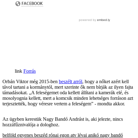
Forrás
Orbán Viktor még 2015-ben
beszélt arról
, hogy a nőket azért kell
távol tartani a kormánytól, mert szerinte ők nem bírják az ilyen fajta
támadásokat. „A feleségemet oda kellett állítani a kamerák elé, és
mosolyognia kellett, mert a komcsik minden lehetséges forráson azt
terjesztették, hogy véresre vertem a feleségem” - mondta akkor.
Az ügyben kerestük Nagy Bandó Andrást is, aki jelezte, nincs
hozzáfűznivalója a dologhoz.
belföld
egyenes beszéd
rónai egon
atv
lévai anikó
nagy bandó