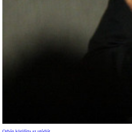
Orbán körülírta az utódját