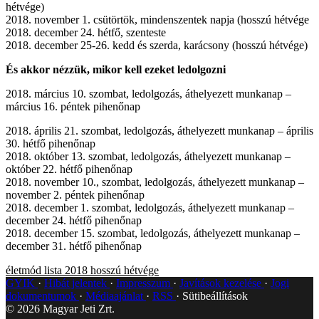
hétvége)
2018. november 1. csütörtök, mindenszentek napja (hosszú hétvége
2018. december 24. hétfő, szenteste
2018. december 25-26. kedd és szerda, karácsony (hosszú hétvége)
És akkor nézzük, mikor kell ezeket ledolgozni
2018. március 10. szombat, ledolgozás, áthelyezett munkanap –
március 16. péntek pihenőnap
2018. április 21. szombat, ledolgozás, áthelyezett munkanap – április
30. hétfő pihenőnap
2018. október 13. szombat, ledolgozás, áthelyezett munkanap –
október 22. hétfő pihenőnap
2018. november 10., szombat, ledolgozás, áthelyezett munkanap –
november 2. péntek pihenőnap
2018. december 1. szombat, ledolgozás, áthelyezett munkanap –
december 24. hétfő pihenőnap
2018. december 15. szombat, ledolgozás, áthelyezett munkanap –
december 31. hétfő pihenőnap
életmód
lista
2018
hosszú hétvége
GYIK
Hibát jelentek
Impresszum
Javítások kezelése
Jogi
dokumentumok
Médiaajánlat
RSS
Sütibeállítások
©
2026
Magyar Jeti Zrt.