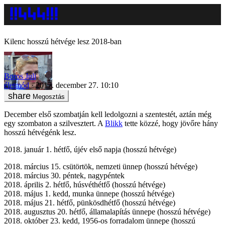
Kilenc hosszú hétvége lesz 2018-ban
Boros Juli
életmód
2017. december 27. 10:10
Megosztás
December első szombatján kell ledolgozni a szentestét, aztán még
egy szombaton a szilvesztert. A
Blikk
tette közzé, hogy jövőre hány
hosszú hétvégénk lesz.
2018. január 1. hétfő, újév első napja (hosszú hétvége)
2018. március 15. csütörtök, nemzeti ünnep (hosszú hétvége)
2018. március 30. péntek, nagypéntek
2018. április 2. hétfő, húsvéthétfő (hosszú hétvége)
2018. május 1. kedd, munka ünnepe (hosszú hétvége)
2018. május 21. hétfő, pünkösdhétfő (hosszú hétvége)
2018. augusztus 20. hétfő, államalapítás ünnepe (hosszú hétvége)
2018. október 23. kedd, 1956-os forradalom ünnepe (hosszú