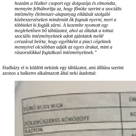
hozzám a Halker csoport egy dolgozója és elmondta,
mennyire felháborítja az, hogy főnöke szerint a szociális
intézmény élelmiszer-alapanyag ellátását szolgáló
közbeszerzéseken mindenütt ők fognak nyerni, mert a
többieket ki fogják zárni. A kezembe nyomott egy
meglehetősen bő táblázatot, ahol az általuk a tolnai
szociális intézményeknek adott ajánlatok mellé
ceruzával beírta, hogy egyébként a piaci cégeknek
mennyivel olcsóbban adják az egyes árukat, mint a
rászorulókkal foglalkozó intézményeknek.”
Hadházy el is küldött nekünk egy táblázatot, ami állítása szerint
azonos a halkeres alkalmazott által neki átadottal: