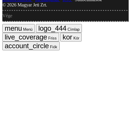
©
2026
Magyar Jeti Zrt.
Vége
Menü
Címlap
Friss
Kör
Fiók