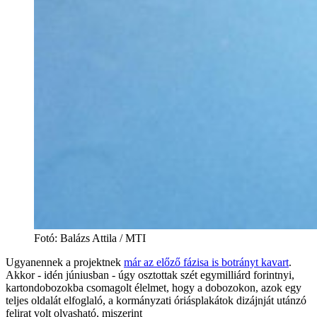
Fotó
:
Balázs Attila / MTI
Ugyanennek a projektnek
már az előző fázisa is botrányt kavart
.
Akkor - idén júniusban - úgy osztottak szét egymilliárd forintnyi,
kartondobozokba csomagolt élelmet, hogy a dobozokon, azok egy
teljes oldalát elfoglaló, a kormányzati óriásplakátok dizájnját utánzó
felirat volt olvasható, miszerint