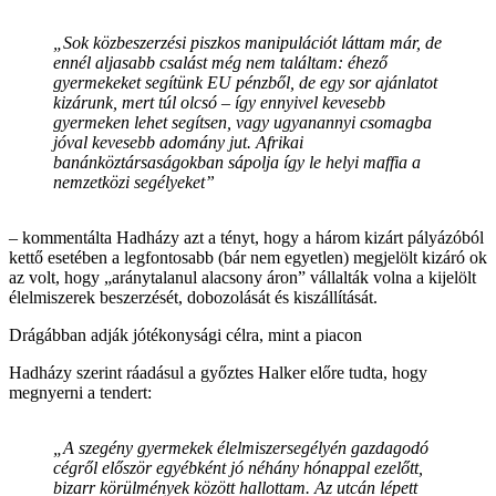
„Sok közbeszerzési piszkos manipulációt láttam már, de
ennél aljasabb csalást még nem találtam: éhező
gyermekeket segítünk EU pénzből, de egy sor ajánlatot
kizárunk, mert túl olcsó – így ennyivel kevesebb
gyermeken lehet segítsen, vagy ugyanannyi csomagba
jóval kevesebb adomány jut. Afrikai
banánköztársaságokban sápolja így le helyi maffia a
nemzetközi segélyeket”
– kommentálta Hadházy azt a tényt, hogy a három kizárt pályázóból
kettő esetében a legfontosabb (bár nem egyetlen) megjelölt kizáró ok
az volt, hogy „aránytalanul alacsony áron” vállalták volna a kijelölt
élelmiszerek beszerzését, dobozolását és kiszállítását.
Drágábban adják jótékonysági célra, mint a piacon
Hadházy szerint ráadásul a győztes Halker előre tudta, hogy
megnyerni a tendert:
„A szegény gyermekek élelmiszersegélyén gazdagodó
cégről először egyébként jó néhány hónappal ezelőtt,
bizarr körülmények között hallottam. Az utcán lépett