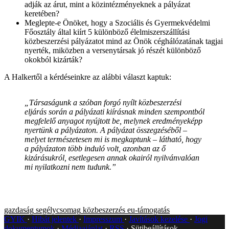
adják az árut, mint a közintézményeknek a pályázat
keretében?
Meglepte-e Önöket, hogy a Szociális és Gyermekvédelmi
Főosztály által kiírt 5 különböző élelmiszerszállítási
közbeszerzési pályázatot mind az Önök céghálózatának tagjai
nyerték, miközben a versenytársak jó részét különböző
okokból kizárták?
A Halkertől a kérdéseinkre az alábbi választ kaptuk:
„Társaságunk a szóban forgó nyílt közbeszerzési
eljárás során a pályázati kiírásnak minden szempontból
megfelelő anyagot nyújtott be, melynek eredményeképp
nyertünk a pályázaton. A pályázat összegzéséből –
melyet természetesen mi is megkaptunk – látható, hogy
a pályázaton több induló volt, azonban az ő
kizárásukról, esetlegesen annak okairól nyilvánvalóan
mi nyilatkozni nem tudunk.”
gazdaság
segélycsomag
közbeszerzés
eu-támogatás
GYIK
Hibát jelentek
Impresszum
Javítások kezelése
Jogi
dokumentumok
Médiaajánlat
RSS
Sütibeállítások