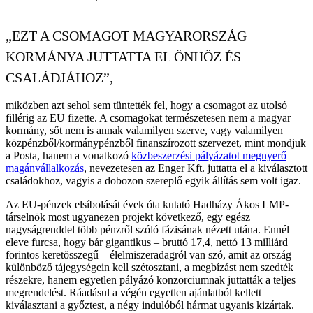
„EZT A CSOMAGOT MAGYARORSZÁG
KORMÁNYA JUTTATTA EL ÖNHÖZ ÉS
CSALÁDJÁHOZ”,
miközben azt sehol sem tüntették fel, hogy a csomagot az utolsó
fillérig az EU fizette. A csomagokat természetesen nem a magyar
kormány, sőt nem is annak valamilyen szerve, vagy valamilyen
közpénzből/kormánypénzből finanszírozott szervezet, mint mondjuk
a Posta, hanem a vonatkozó
közbeszerzési pályázatot megnyerő
magánvállalkozás
, nevezetesen az Enger Kft. juttatta el a kiválasztott
családokhoz, vagyis a dobozon szereplő egyik állítás sem volt igaz.
Az EU-pénzek elsíbolását évek óta kutató Hadházy Ákos LMP-
társelnök most ugyanezen projekt következő, egy egész
nagyságrenddel több pénzről szóló fázisának nézett utána. Ennél
eleve furcsa, hogy bár gigantikus – bruttó 17,4, nettó 13 milliárd
forintos keretösszegű – élelmiszeradagról van szó, amit az ország
különböző tájegységein kell szétosztani, a megbízást nem szedték
részekre, hanem egyetlen pályázó konzorciumnak juttatták a teljes
megrendelést. Ráadásul a végén egyetlen ajánlatból kellett
kiválasztani a győztest, a négy indulóból hármat ugyanis kizártak.