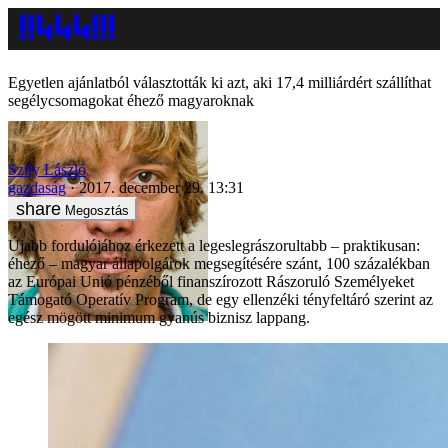
Egyetlen ajánlatból választották ki azt, aki 17,4 milliárdért szállíthat
segélycsomagokat éhező magyaroknak
Szily László
gazdaság
2017. december 29. 13:31
Megosztás
Újabb fordulójához érkezett a legeslegrászorultabb – praktikusan:
éhező – magyar állapolgárok megsegítésére szánt, 100 százalékban
az Európai Unió pénzéből finanszírozott Rászoruló Személyeket
Támogató Operatív Program, de egy ellenzéki tényfeltáró szerint az
egész mögött minimum gyanús biznisz lappang.