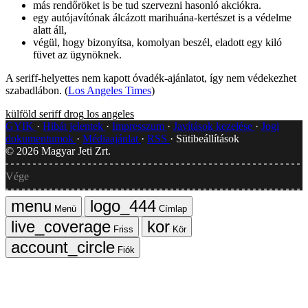
más rendőröket is be tud szervezni hasonló akciókra.
egy autójavítónak álcázott marihuána-kertészet is a védelme
alatt áll,
végül, hogy bizonyítsa, komolyan beszél, eladott egy kiló
füvet az ügynöknek.
A seriff-helyettes nem kapott óvadék-ajánlatot, így nem védekezhet
szabadlábon. (
Los Angeles Times
)
külföld
seriff
drog
los angeles
GYIK
Hibát jelentek
Impresszum
Javítások kezelése
Jogi
dokumentumok
Médiaajánlat
RSS
Sütibeállítások
©
2026
Magyar Jeti Zrt.
Vége
Menü
Címlap
Friss
Kör
Fiók