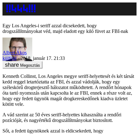
Egy Los Angeles-i seriff azzal dicsekedett, hogy
drogszállítmányokat véd, majd eladott egy kiló füvet az FBI-nak
Albert Ákos
külföld
2018. január 17. 21:33
Megosztás
Kenneth Collinst, Los Angeles megye seriff-helyettesét és két társát
kedd reggel letartóztatta az FBI, és azzal vádolják, hogy egy
széleskörű drogterjesztő hálozatot működtetett. A rendőrt hónapok
óta tartó nyomozás után kapcsolta le az FBI, ennek a része volt az,
hogy egy fedett ügynök magát drogkereskedőnek kiadva üzletet
kötött vele.
A vád szerint az 50 éves seriff-helyettes kihasználta a rendőri
pozícióját, és nagyértékű drogszállítmányokat biztosított.
Sőt, a fedett ügynöknek azzal is eldicsekedett, hogy