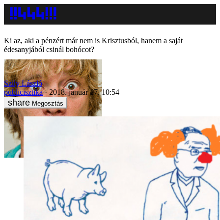
Ki az, aki a pénzért már nem is Krisztusból, hanem a saját
édesanyjából csinál bohócot?
Szily László
publicisztika
2018. január 17. 10:54
Megosztás