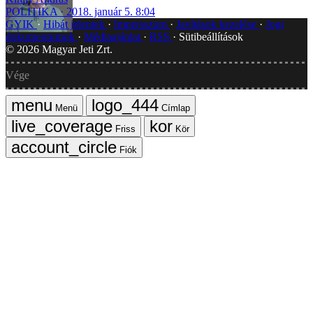
POLITIKA
2018. január 5. 8:04
GYIK
Hibát jelentek
Impresszum
Javítások kezelése
Jogi
dokumentumok
Médiaajánlat
RSS
Sütibeállítások
©
2026
Magyar Jeti Zrt.
Vége
Menü
Címlap
Friss
Kör
Fiók