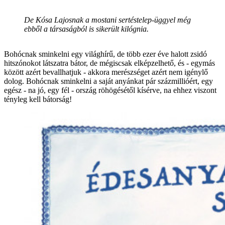
De Kósa Lajosnak a mostani sertéstelep-üggyel még
ebből a társaságból is sikerült kilógnia.
Bohócnak sminkelni egy világhírű, de több ezer éve halott zsidó
hitszónokot látszatra bátor, de mégiscsak elképzelhető, és - egymás
között azért bevallhatjuk - akkora merészséget azért nem igénylő
dolog. Bohócnak sminkelni a saját anyánkat pár százmillióért, egy
egész - na jó, egy fél - ország röhögésétől kísérve, na ehhez viszont
tényleg kell bátorság!