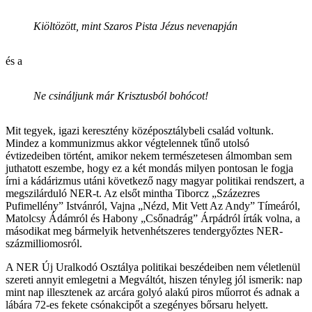
Kiöltözött, mint Szaros Pista Jézus nevenapján
és a
Ne csináljunk már Krisztusból bohócot!
Mit tegyek, igazi keresztény középosztálybeli család voltunk.
Mindez a kommunizmus akkor végtelennek tűnő utolsó
évtizedeiben történt, amikor nekem természetesen álmomban sem
juthatott eszembe, hogy ez a két mondás milyen pontosan le fogja
írni a kádárizmus utáni következő nagy magyar politikai rendszert, a
megszilárduló NER-t. Az elsőt mintha Tiborcz „Százezres
Pufimellény” Istvánról, Vajna „Nézd, Mit Vett Az Andy” Tímeáról,
Matolcsy Ádámról és Habony „Csőnadrág” Árpádról írták volna, a
másodikat meg bármelyik hetvenhétszeres tendergyőztes NER-
százmilliomosról.
A NER Új Uralkodó Osztálya politikai beszédeiben nem véletlenül
szereti annyit emlegetni a Megváltót, hiszen tényleg jól ismerik: nap
mint nap illesztenek az arcára golyó alakú piros műorrot és adnak a
lábára 72-es fekete csónakcipőt a szegényes bőrsaru helyett.