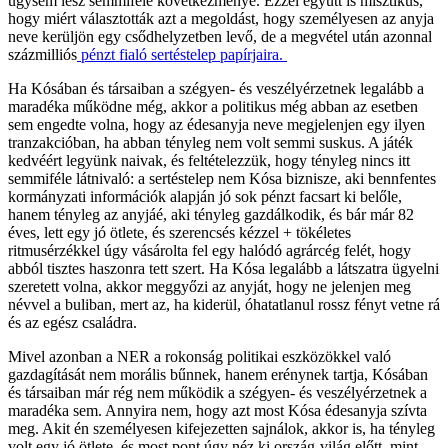
úgysem lesz semmiféle következménye. Ezzel együtt is misztikus,
hogy miért választották azt a megoldást, hogy személyesen az anyja
neve kerüljön egy csődhelyzetben levő, de a megvétel után azonnal
százmilliós
pénzt fialó sertéstelep papírjaira.
Ha Kósában és társaiban a szégyen- és veszélyérzetnek legalább a
maradéka működne még, akkor a politikus még abban az esetben
sem engedte volna, hogy az édesanyja neve megjelenjen egy ilyen
tranzakcióban, ha abban tényleg nem volt semmi suskus. A játék
kedvéért legyünk naivak, és feltételezzük, hogy tényleg nincs itt
semmiféle látnivaló: a sertéstelep nem Kósa biznisze, aki bennfentes
kormányzati információk alapján jó sok pénzt facsart ki belőle,
hanem tényleg az anyjáé, aki tényleg gazdálkodik, és bár már 82
éves, lett egy jó ötlete, és szerencsés kézzel + tökéletes
ritmusérzékkel úgy vásárolta fel egy halódó agrárcég felét, hogy
abból tisztes haszonra tett szert. Ha Kósa legalább a látszatra ügyelni
szeretett volna, akkor meggyőzi az anyját, hogy ne jelenjen meg
névvel a buliban, mert az, ha kiderül, óhatatlanul rossz fényt vetne rá
és az egész családra.
Mivel azonban a NER a rokonság politikai eszközökkel való
gazdagítását nem morális bűnnek, hanem erénynek tartja, Kósában
és társaiban már rég nem működik a szégyen- és veszélyérzetnek a
maradéka sem. Annyira nem, hogy azt most Kósa édesanyja szívta
meg. Akit én személyesen kifejezetten sajnálok, akkor is, ha tényleg
volt egy jó ötlete, és most pont úgy néz ki ország-világ előtt, mint