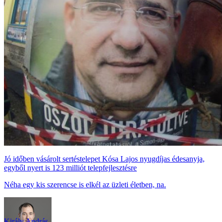
Jó időben vásárolt sertéstelepet Kósa Lajos nyugdíjas édesanyja,
egyből nyert is 123 milliót telepfejlesztésre
Néha egy kis szerencse is elkél az üzleti életben, na.
Király András