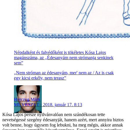
Népdalként és falvédőként is tökéletes Kósa Lajos
magánszáma, az „Édesanyám nem strómanja senkinek
sem”
„Nem stróman az édesanyám, mer' nem az / Az is csak
egy kicsi erkély, nem terasz”
Herczeg Márk
MŰVÉSZET
2018. január 17. 8:13
Kósa Lajos persze nyilvánvalóan nem szándékosan tette
nevetségessé szegény édesanyját, hanem azért, mert annyira biztos
volt benne, hogy úgysem fog lebukni, ha meg mégis, akkor annak