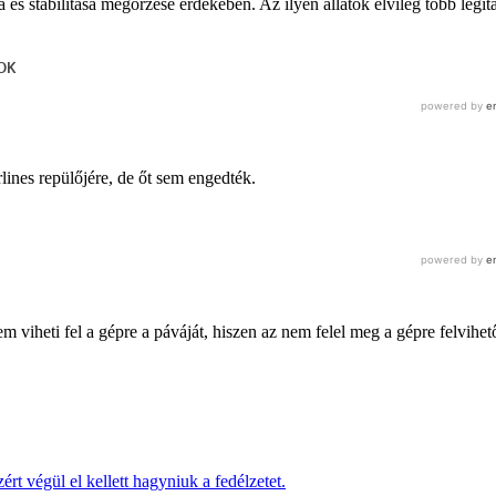
 és stabilitása megőrzése érdekében. Az ilyen állatok elvileg több légit
ines repülőjére, de őt sem engedték.
viheti fel a gépre a páváját, hiszen az nem felel meg a gépre felvihet
ért végül el kellett hagyniuk a fedélzetet.