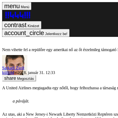
Menü
Kinézet
Jelentkezz be!
Nem vihette fel a repülőre egy amerikai nő az őt érzelmileg támogató l
Sarkadi Zsolt
külföld
2018. január 31. 12:33
Megosztás
A United Airlines megtagadta egy nőtől, hogy felhozhassa a társaság 
a páváját.
Az utas, aki a New Jersey-i Newark Liberty Nemzetközi Reptéren szer