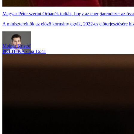
Magyar Péter szerint Orbánék tudták, hogy az energiarendszer az össz
A miniszterelnök az előző kormány egyik, 2022-es előterjesztésére hiv
Molnár Kristóf
POLITIKA
ma 16:41