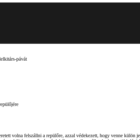
elkitárs-pávát
repülőjére
etett volna felszállni a repülőre, azzal védekezett, hogy venne külön 