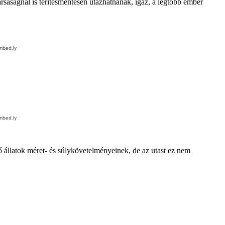
ársaságnál is térítésmentesen utazhatnának, igaz, a legtöbb ember
ő állatok méret- és súlykövetelményeinek, de az utast ez nem