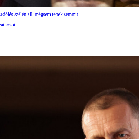
edőlés szélén áll, mégsem tettek semmit
atkozott.