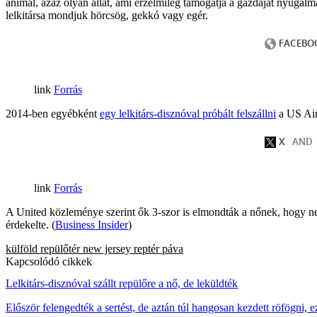
animal, azaz olyan állat, ami érzelmileg támogatja a gazdáját nyugalma
lelkitársa mondjuk hörcsög, gekkó vagy egér.
Forrás
2014-ben egyébként
egy lelkitárs-disznóval próbált felszállni
a US Airl
Forrás
A United közleménye szerint ők 3-szor is elmondták a nőnek, hogy nem 
érdekelte. (
Business Insider
)
külföld
repülőtér
new jersey
reptér
páva
Kapcsolódó cikkek
Lelkitárs-disznóval szállt repülőre a nő, de leküldték
Először felengedték a sertést, de aztán túl hangosan kezdett röfögni, ez