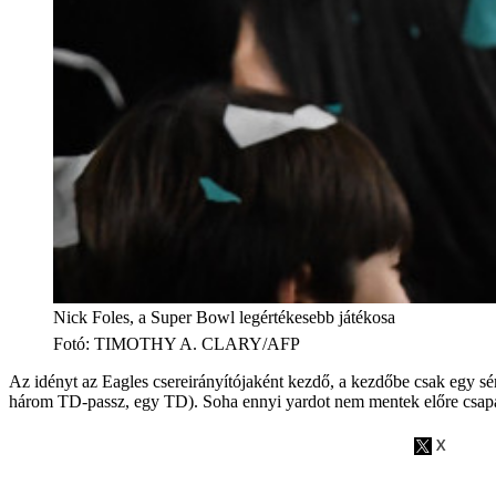
Nick Foles, a Super Bowl legértékesebb játékosa
Fotó
:
TIMOTHY A. CLARY/AFP
Az idényt az Eagles csereirányítójaként kezdő, a kezdőbe csak egy sér
három TD-passz, egy TD). Soha ennyi yardot nem mentek előre csap