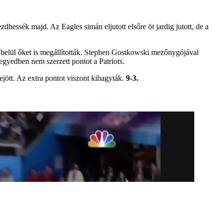
hessék majd. Az Eagles simán eljutott elsőre öt jardig jutott, de a
 belül őket is megállították. Stephen Gostkowski mezőnygójával
negyedben nem szerzett pontot a Patriots.
jött. Az extra pontot viszont kihagyták.
9-3.