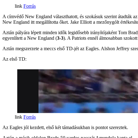
Forrás
A címvédő New England választhatott, és szokásuk szerint átadták az e
New England itt megállította őket. Jake Elliott a mezőnygólt értékesít
Aztán pályára lépett minden idők legidősebb irányítójaként Tom Brad
egyenlített a New England (
3-3
). A Patriots ennél álmosabban szokott
Aztán megszerzete a meccs első TD-jét az Eagles. Alshon Jeffrey szed
Az első TD:
Forrás
Az Eagles jól kezdett, első két támadásukban is pontot szereztek.
Aztán a másik oldalon Brady 50 yardos passzát Amendola kapta el,