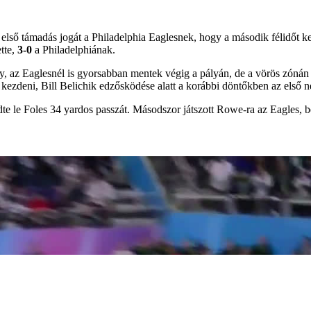
lső támadás jogát a Philadelphia Eaglesnek, hogy a második félidőt kezd
ette,
3-0
a Philadelphiának.
y, az Eaglesnél is gyorsabban mentek végig a pályán, de a vörös zónán
 kezdeni, Bill Belichik edzősködése alatt a korábbi döntőkben az első 
te le Foles 34 yardos passzát. Másodszor játszott Rowe-ra az Eagles, be