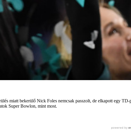
ülés miatt bekerülő Nick Foles nemcsak passzolt, de elkapott egy TD-pa
atok Super Bowlon, mint most.