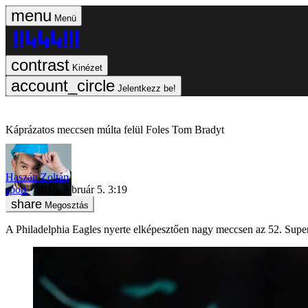
Menü
Kinézet
Jelentkezz be!
Káprázatos meccsen múlta felül Foles Tom Bradyt
Haszán Zoltán
sport
2018. február 5. 3:19
Megosztás
A Philadelphia Eagles nyerte elképesztően nagy meccsen az 52. Supe