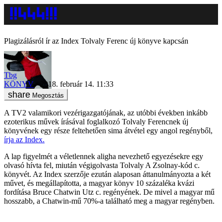
Plagizálásról ír az Index Tolvaly Ferenc új könyve kapcsán
Tbg
KÖNYV
2018. február 14. 11:33
Megosztás
A TV2 valamikori vezérigazgatójának, az utóbbi években inkább
ezoterikus művek írásával foglalkozó Tolvaly Ferencnek új
könyvének egy része feltehetően sima átvétel egy angol regényből,
írja az Index.
A lap figyelmét a véletlennek aligha nevezhető egyezésekre egy
olvasó hívta fel, miután végigolvasta Tolvaly A Zsolnay-kód c.
könyvét. Az Index szerzője ezután alaposan áttanulmányozta a két
művet, és megállapította, a magyar könyv 10 százaléka kvázi
fordítása Bruce Chatwin Utz c. regényének. De mivel a magyar mű
hosszabb, a Chatwin-mű 70%-a található meg a magyar regényben.