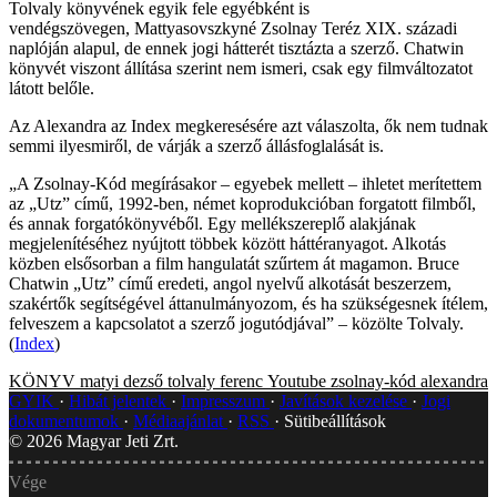
Tolvaly könyvének egyik fele egyébként is
vendégszövegen, Mattyasovszkyné Zsolnay Teréz XIX. századi
naplóján alapul, de ennek jogi hátterét tisztázta a szerző. Chatwin
könyvét viszont állítása szerint nem ismeri, csak egy filmváltozatot
látott belőle.
Az Alexandra az Index megkeresésére azt válaszolta, ők nem tudnak
semmi ilyesmiről, de várják a szerző állásfoglalását is.
„A Zsolnay-Kód megírásakor – egyebek mellett – ihletet merítettem
az „Utz” című, 1992-ben, német koprodukcióban forgatott filmből,
és annak forgatókönyvéből. Egy mellékszereplő alakjának
megjelenítéséhez nyújtott többek között háttéranyagot. Alkotás
közben elsősorban a film hangulatát szűrtem át magamon. Bruce
Chatwin „Utz” című eredeti, angol nyelvű alkotását beszerzem,
szakértők segítségével áttanulmányozom, és ha szükségesnek ítélem,
felveszem a kapcsolatot a szerző jogutódjával” – közölte Tolvaly.
(
Index
)
KÖNYV
matyi dezső
tolvaly ferenc
Youtube
zsolnay-kód
alexandra
GYIK
Hibát jelentek
Impresszum
Javítások kezelése
Jogi
dokumentumok
Médiaajánlat
RSS
Sütibeállítások
©
2026
Magyar Jeti Zrt.
Vége