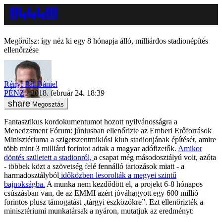
Megőrülsz: így néz ki egy 8 hónapja álló, milliárdos stadionépítés
ellenőrzése
Rényi Pál Dániel
PÉNZ
2018. február 24. 18:39
Megosztás
Fantasztikus kordokumentumot hozott nyilvánosságra a
Menedzsment Fórum: júniusban ellenőrizte az Emberi Erőforrások
Minisztériuma a szigetszentmiklósi klub stadionjának építését, amire
több mint 3 milliárd forintot adtak a magyar adófizetők.
Amikor
döntés született a stadionról,
a csapat még másodosztályú volt, azóta
- többek közt a szövetség felé fennálló tartozások miatt - a
harmadosztályból
időközben lesorolták a megyei szintű
bajnokságba.
A munka nem kezdődött el, a projekt 6-8 hónapos
csúszásban van, de az EMMI azért jóváhagyott egy 600 millió
forintos plusz támogatást „tárgyi eszközökre”. Ezt ellenőrizték a
minisztériumi munkatársak a nyáron, mutatjuk az eredményt: