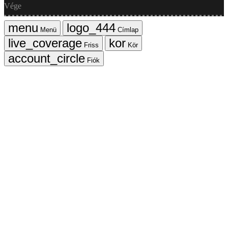
Vége
Menü
Címlap
Friss
Kör
Fiók