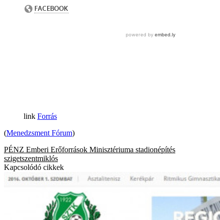
Forrás
(
Menedzsment Fórum
)
PÉNZ
Emberi Erőforrások Minisztériuma
stadionépítés
szigetszentmiklós
Kapcsolódó cikkek