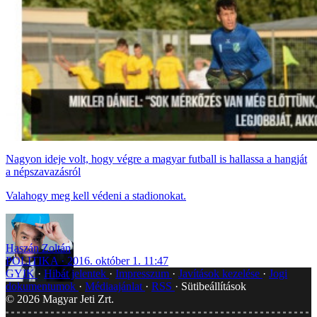
Nagyon ideje volt, hogy végre a magyar futball is hallassa a hangját
a népszavazásról
Valahogy meg kell védeni a stadionokat.
Haszán Zoltán
POLITIKA
2016. október 1. 11:47
GYIK
Hibát jelentek
Impresszum
Javítások kezelése
Jogi
dokumentumok
Médiaajánlat
RSS
Sütibeállítások
©
2026
Magyar Jeti Zrt.