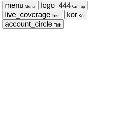
Menü
Címlap
Friss
Kör
Fiók