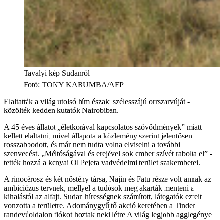
Tavalyi kép Sudanról
Fotó
:
TONY KARUMBA/AFP
Elaltatták a világ utolsó hím északi szélesszájú orrszarvúját -
közölték kedden kutatók Nairobiban.
A 45 éves állatot „életkorával kapcsolatos szövődmények” miatt
kellett elaltatni, mivel állapota a közlemény szerint jelentősen
rosszabbodott, és már nem tudta volna elviselni a további
szenvedést. „Méltóságával és erejével sok ember szívét rabolta el” -
tették hozzá a kenyai Ol Pejeta vadvédelmi terület szakemberei.
A rinocérosz és két nőstény társa, Najin és Fatu része volt annak az
ambiciózus tervnek, mellyel a tudósok meg akarták menteni a
kihalástól az alfajt. Sudan hírességnek számított, látogatók ezreit
vonzotta a területre. Adománygyűjtő akció keretében a Tinder
randevúoldalon fiókot hoztak neki létre A világ legjobb agglegénye