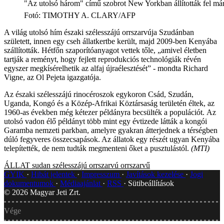
"Az utolsó három" című szobrot New Yorkban állították fel má
Fotó
:
TIMOTHY A. CLARY/AFP
A világ utolsó hím északi szélesszájú orrszarvúja Szudánban
született, innen egy cseh állatkertbe került, majd 2009-ben Kenyába
szállították. Hétfőn szaporítóanyagot vettek tőle, „amivel életben
tartják a reményt, hogy fejlett reprodukciós technológiák révén
egyszer megkísérelhetik az alfaj újraélesztését” - mondta Richard
Vigne, az Ol Pejeta igazgatója.
Az északi szélesszájú rinocéroszok egykoron Csád, Szudán,
Uganda, Kongó és a Közép-Afrikai Köztársaság területén éltek, az
1960-as években még kétezer példányra becsülték a populációt. Az
utolsó vadon élő példányt több mint egy évtizede látták a kongói
Garamba nemzeti parkban, amelyre gyakran átterjednek a térségben
dúló fegyveres összecsapások. Az állatok egy részét ugyan Kenyába
telepítették, de nem tudták megmenteni őket a pusztulástól.
(MTI)
ÁLLAT
sudan
szélesszájú orrszarvú
orrszarvű
GYIK
Hibát jelentek
Impresszum
Javítások kezelése
Jogi
dokumentumok
Médiaajánlat
RSS
Sütibeállítások
©
2026
Magyar Jeti Zrt.
Vége