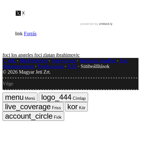
Forrás
foci
los angeles
foci
zlatan ibrahimovic
GYIK
Hibát jelentek
Impresszum
Javítások kezelése
Jogi
dokumentumok
Médiaajánlat
RSS
Sütibeállítások
©
2026
Magyar Jeti Zrt.
Vége
Menü
Címlap
Friss
Kör
Fiók