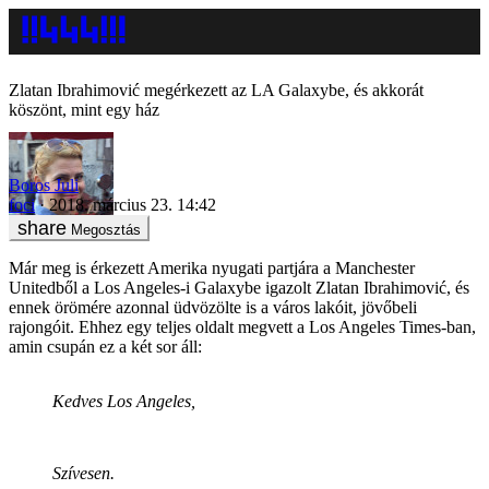
Zlatan Ibrahimović megérkezett az LA Galaxybe, és akkorát
köszönt, mint egy ház
Boros Juli
foci
2018. március 23. 14:42
Megosztás
Már meg is érkezett Amerika nyugati partjára a Manchester
Unitedből a Los Angeles-i Galaxybe igazolt Zlatan Ibrahimović, és
ennek örömére azonnal üdvözölte is a város lakóit, jövőbeli
rajongóit. Ehhez egy teljes oldalt megvett a Los Angeles Times-ban,
amin csupán ez a két sor áll:
Kedves Los Angeles,
Szívesen.