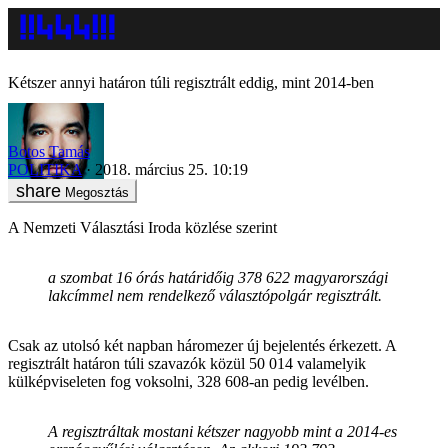
Kétszer annyi határon túli regisztrált eddig, mint 2014-ben
Botos Tamás
POLITIKA
2018. március 25. 10:19
Megosztás
A Nemzeti Választási Iroda közlése szerint
a szombat 16 órás határidőig 378 622 magyarországi
lakcímmel nem rendelkező választópolgár regisztrált.
Csak az utolsó két napban háromezer új bejelentés érkezett. A
regisztrált határon túli szavazók közül 50 014 valamelyik
külképviseleten fog voksolni, 328 608-an pedig levélben.
A regisztráltak mostani kétszer nagyobb mint a 2014-es