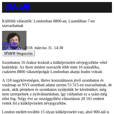
Külföldi választók: Londonban 8800-an, Luandában 7-en
szavazhatnak
Urfi Péter
POLITIKA
2018. március 31. 14:38
Megosztás
Szombaton 16 órakor lezárult a külképviseleti névjegyzékbe vétel
határideje. Az ilyen módon szavazók több mint 16 százaléka,
csaknem 8800 választópolgár Londonban akarja leadni voksát.
A 118 nagykövetségen, illetve konzulátuson jövő szombaton és
vasárnap az NVI szombati adatai szerint 53 515-en szavazhatnak, de
azok, akik pénteken és szombaton nyújtották be kérelmüket, még
nem szerepelnek a nyilvántartásban, így várhatóan ez a szám még
nőni fog. Négy éve az országgyűlési választáson 28 161 embert
vettek fel a külképviseleti névjegyzékbe.
London mellett további 15 olyan külképviselet van, ahol 900-nál is