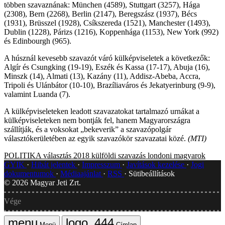
többen szavaznának: München (4589), Stuttgart (3257), Hága
(2308), Bern (2268), Berlin (2147), Beregszász (1937), Bécs
(1931), Brüsszel (1928), Csíkszereda (1521), Manchester (1493),
Dublin (1228), Párizs (1216), Koppenhága (1153), New York (992)
és Edinbourgh (965).
A húsznál kevesebb szavazót váró külképviseletek a következők:
Algír és Csungking (19-19), Eszék és Kassa (17-17), Abuja (16),
Minszk (14), Almati (13), Kazány (11), Addisz-Abeba, Accra,
Tripoli és Ulánbátor (10-10), Brazíliaváros és Jekatyerinburg (9-9),
valamint Luanda (7).
A külképviseleteken leadott szavazatokat tartalmazó urnákat a
külképviseleteken nem bontják fel, hanem Magyarországra
szállítják, és a voksokat „bekeverik” a szavazópolgár
választókerületében az egyik szavazókör szavazatai közé.
(MTI)
POLITIKA
választás 2018
külföldi szavazás
londoni magyarok
GYIK
Hibát jelentek
Impresszum
Javítások kezelése
Jogi
dokumentumok
Médiaajánlat
RSS
Sütibeállítások
©
2026
Magyar Jeti Zrt.
Vége
Menü
Címlap