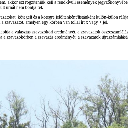
 nem, akkor ezt rögzíteniük kell a rendkívüli események jegyzőkönyvében
ült urnát nem bontja fel.
azatokat, kötegeli és a kötegre jelöltenként/listánként külön-külön ráí
a szavazatot, amelyen egy körben van tollal írt x vagy + jel.
pítja a választás szavazóköri eredményét, a szavazatok összeszámlálás
a a szavazókörben a szavazás eredményét, a szavazatok újraszámlálására 