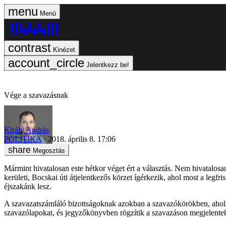
Menü
Kinézet
Jelentkezz be!
Vége a szavazásnak
Király András
POLITIKA
2018. április 8. 17:06
Megosztás
Mármint hivatalosan este hétkor véget ért a választás. Nem hivatalos
kerületi, Bocskai úti átjelentkezős körzet ígérkezik, ahol most a legf
éjszakánk lesz.
A szavazatszámláló bizottságoknak azokban a szavazókörökben, ahol té
szavazólapokat, és jegyzőkönyvben rögzítik a szavazáson megjelentek