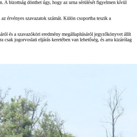
. A bizottság dönthet úgy, hogy az urna sérülését figyelmen kívül
rja az érvényes szavazatok számát. Külön csoportba teszik a
áról és a szavazóköri eredmény megállapításáról jegyzőkönyvet állít
csak jogorvoslati eljárás keretében van lehetőség, és arra kizárólag