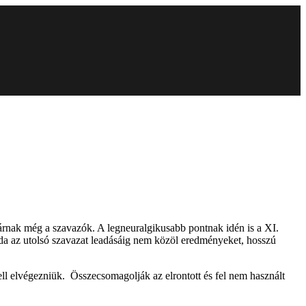
várnak még a szavazók. A legneuralgikusabb pontnak idén is a XI.
Iroda az utolsó szavazat leadásáig nem közöl eredményeket, hosszú
ell elvégezniük. Összecsomagolják az elrontott és fel nem használt