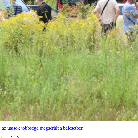
 az utasok többsége megsérült a balesetben