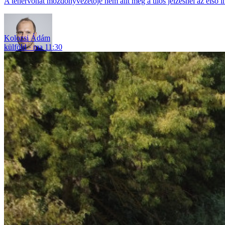
A tehervonat mozdonyvezetője nem állt meg a tilos jelzésnél az első i
Kolozsi Ádám
külföld
ma 11:30