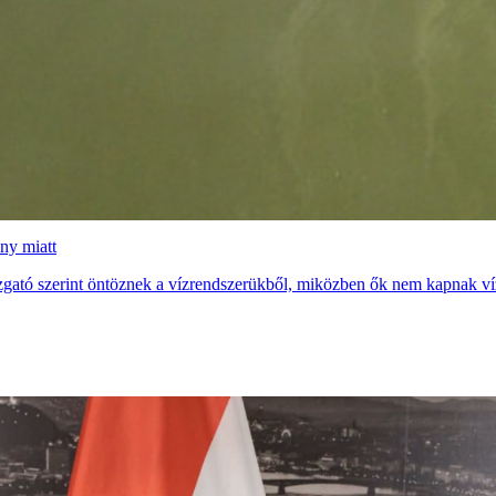
ány miatt
gazgató szerint öntöznek a vízrendszerükből, miközben ők nem kapnak víz