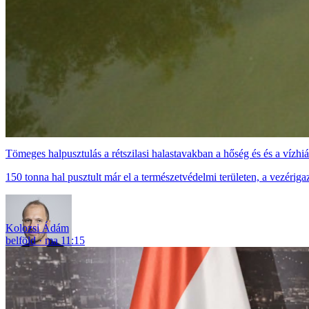
Tömeges halpusztulás a rétszilasi halastavakban a hőség és és a vízhi
150 tonna hal pusztult már el a természetvédelmi területen, a vezéri
Kolozsi Ádám
belföld
ma 11:15