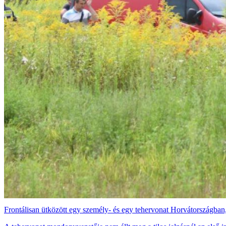
Frontálisan ütközött egy személy- és egy tehervonat Horvátországban,