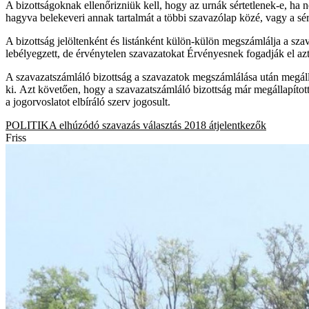
A bizottságoknak ellenőrizniük kell, hogy az urnák sértetlenek-e, ha
hagyva belekeveri annak tartalmát a többi szavazólap közé, vagy a sér
A bizottság jelöltenként és listánként külön-külön megszámlálja a szav
lebélyegzett, de érvénytelen szavazatokat Érvényesnek fogadják el azt 
A szavazatszámláló bizottság a szavazatok megszámlálása után megálla
ki. Azt követően, hogy a szavazatszámláló bizottság már megállapított
a jogorvoslatot elbíráló szerv jogosult.
POLITIKA
elhúzódó szavazás
választás 2018
átjelentkezők
Friss