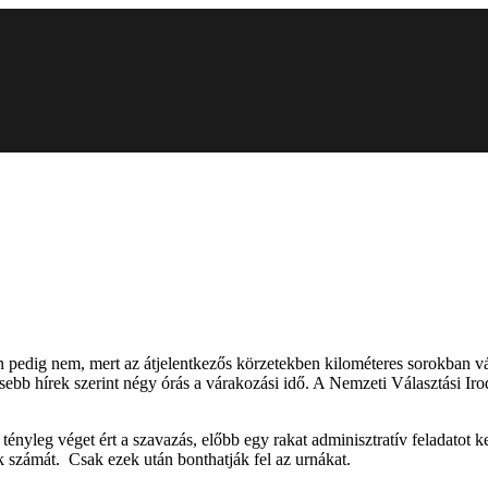
an pedig nem, mert az átjelentkezős körzetekben kilométeres sorokban 
rissebb hírek szerint négy órás a várakozási idő. A Nemzeti Választási 
nyleg véget ért a szavazás, előbb egy rakat adminisztratív feladatot k
 számát. Csak ezek után bonthatják fel az urnákat.