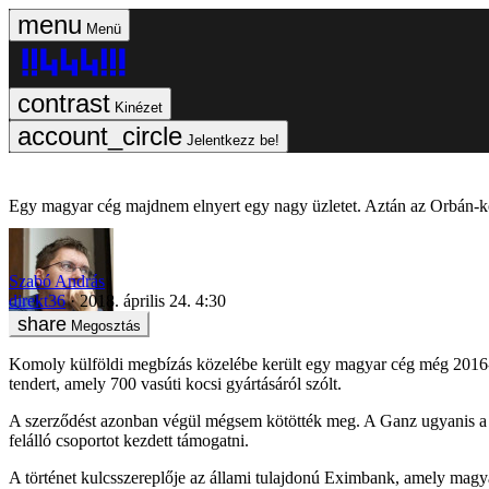
Menü
Kinézet
Jelentkezz be!
Egy magyar cég majdnem elnyert egy nagy üzletet. Aztán az Orbán-ko
Szabó András
direkt36
2018. április 24. 4:30
Megosztás
Komoly külföldi megbízás közelébe került egy magyar cég még 2016-b
tendert, amely 700 vasúti kocsi gyártásáról szólt.
A szerződést azonban végül mégsem kötötték meg. A Ganz ugyanis a ma
felálló csoportot kezdett támogatni.
A történet kulcsszereplője az állami tulajdonú Eximbank, amely mag