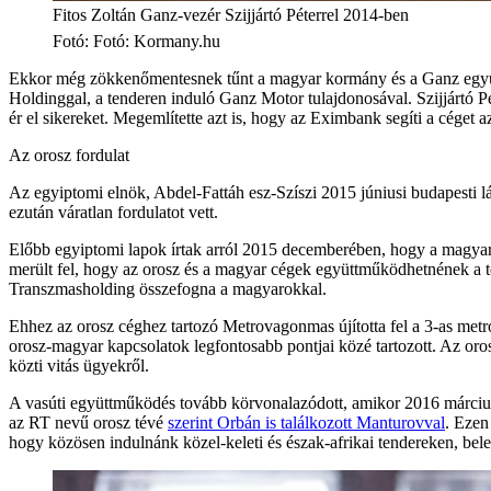
Fitos Zoltán Ganz-vezér Szijjártó Péterrel 2014-ben
Fotó
:
Fotó: Kormany.hu
Ekkor még zökkenőmentesnek tűnt a magyar kormány és a Ganz együttm
Holdinggal, a tenderen induló Ganz Motor tulajdonosával. Szijjártó Pét
ér el sikereket. Megemlítette azt is, hogy az Eximbank segíti a céget 
Az orosz fordulat
Az egyiptomi elnök, Abdel-Fattáh esz-Szíszi 2015 júniusi budapesti lá
ezután váratlan fordulatot vett.
Előbb egyiptomi lapok írtak arról 2015 decemberében, hogy a magyar
merült fel, hogy az orosz és a magyar cégek együttműködhetnének a
Transzmasholding összefogna a magyarokkal.
Ehhez az orosz céghez tartozó Metrovagonmas újította fel a 3-as metró 
orosz-magyar kapcsolatok legfontosabb pontjai közé tartozott. Az oros
közti vitás ügyekről.
A vasúti együttműködés tovább körvonalazódott, amikor 2016 márciusáb
az RT nevű orosz tévé
szerint Orbán is találkozott Manturovval
. Ezen
hogy közösen indulnánk közel-keleti és észak-afrikai tendereken, bele