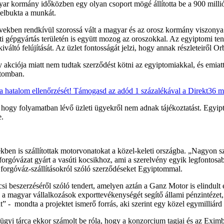
yar kormány időközben egy olyan csoport mögé állította be a 900 millió
 elbukta a munkát.
években rendkívül szorossá vált a magyar és az orosz kormány viszonya
úti gépgyártás területén is együtt mozog az oroszokkal. Az egyiptomi te
iváltó felújítását. Az üzlet fontosságát jelzi, hogy annak részleteiről 
kciója miatt nem tudtak szerződést kötni az egyiptomiakkal, és emiatt kö
iptomban.
 a hatalom ellenőrzését! Támogasd az adód 1 százalékával a Direkt36 m
, hogy folyamatban lévő üzleti ügyekről nem adnak tájékoztatást. Egy
e.
ben is szállítottak motorvonatokat a közel-keleti országba. „Nagyon s
 forgóvázat gyárt a vasúti kocsikhoz, ami a szerelvény egyik legfontosa
 forgóváz-szállításokról szóló szerződéseket Egyiptommal.
i beszerzéséről szóló tendert, amelyen aztán a Ganz Motor is elindult 
, a magyar vállalkozások exporttevékenységét segítő állami pénzintézet
 - mondta a projektet ismerő forrás, aki szerint egy közel egymilliárd e
lügyi tárca ekkor számolt be róla, hogy a konzorcium tagjai és az Exi