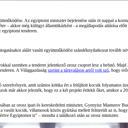
űködése. Az egyiptomi miniszter bejelentése után öt nappal a kormán
er – akkor még külügyi államtitkárként - a megállapodás aláírása előtt 
az egyiptomi tenderen.
togatásakor aláírt vasúti együttműködési szándéknyilatkozat tovább növ
okkal szemben a tenderre jelentkező orosz csoport lesz a befutó. Maj
 tenderen. A Világgazdaság
szerint a tárgyaláson arról volt szó
, hogy erő
szerelvényeit, amit számos kritika ért a felújított kocsik folyamatos ü
zok már akkor jelezték, hogy ez a két projekt érdekli őket, amikor a 2
an az orosz ipari és kereskedelmi miniszter, Gyenyisz Manturov Budape
 a vasúti kocsik, villamosok közös gyártása mellett felmerült az is, ho
értve Egyiptomot is” – mondta a találkozó után az orosz miniszter.