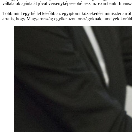
vállalatok ajánlatát jóval versenyképesebbé teszi az eximbanki finans
Több mint egy héttel később az egyiptomi közlekedési miniszter arról
arra is, hogy Magyarország egyike azon országoknak, amelyek korábban