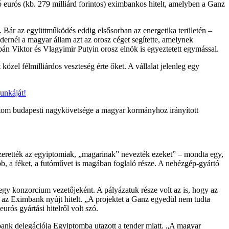
 eurós (kb. 279 milliárd forintos) eximbankos hitelt, amelyben a Ganz
. Bár az együttműködés eddig elsősorban az energetika területén –
ndernél a magyar állam azt az orosz céget segítette, amelynek
Orbán Viktor és Vlagyimir Putyin orosz elnök is egyeztetett egymással.
zel félmilliárdos veszteség érte őket. A vállalat jelenleg egy
unkáját!
iptom budapesti nagykövetsége a magyar kormányhoz irányított
zerették az egyiptomiak, „magarinak” nevezték ezeket” – mondta egy,
bb, a féket, a futóművet is magában foglaló része. A nehézgép-gyártó
egy konzorcium vezetőjeként. A pályázatuk része volt az is, hogy az
, az Eximbank nyújt hitelt. „A projektet a Ganz egyedül nem tudta
urós gyártási hitelről volt szó.
mbank delegációja Egyiptomba utazott a tender miatt. „A magyar