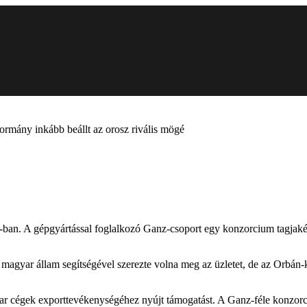
rmány inkább beállt az orosz rivális mögé
an. A gépgyártással foglalkozó Ganz-csoport egy konzorcium tagjaként
gyar állam segítségével szerezte volna meg az üzletet, de az Orbán-ko
yar cégek exporttevékenységéhez nyújt támogatást. A Ganz-féle konzorc