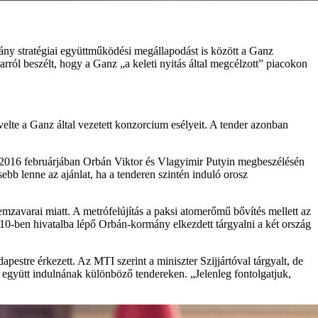
y stratégiai együttműködési megállapodást is között a Ganz
arról beszélt, hogy a Ganz „a keleti nyitás által megcélzott” piacokon
elte a Ganz által vezetett konzorcium esélyeit. A tender azonban
d 2016 februárjában Orbán Viktor és Vlagyimir Putyin megbeszélésén
sebb lenne az ajánlat, ha a tenderen szintén induló orosz
zemzavarai miatt. A metrófelújítás a paksi atomerőmű bővítés mellett az
010-ben hivatalba lépő Orbán-kormány elkezdett tárgyalni a két ország
stre érkezett. Az MTI szerint a miniszter Szijjártóval tárgyalt, de
gy együtt indulnának különböző tendereken. „Jelenleg fontolgatjuk,