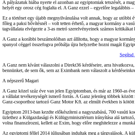
A pályázatuk hiába nyerte el azonban az egyiptomiak tetszését, a mag
helyét egy orosz cég foglalta el. A Ganz ezzel – egyelőre legalábbis –
Ez a történet egy újabb megnyilvánulása volt annak, hogy az utóbbi 
főleg a paksi bővítésnél – volt tetten érhető, a magyar kormány a vas
tagvállalata elvégezte a 3-as metró szerelvényeinek számos kritikákat k
A Ganz a korábbi beszámolóiban azt állította, hogy a magyar kormány a
spanyol céggel összefogva próbálja újra helyzetbe hozni magát Egy
Segítsd
A Ganz nem kívánt válaszolni a Direkt36 kérdéseire, arra hivatkozva
bennünket, de sem ők, sem az Eximbank nem válaszolt a kérdéseinkr
A népszerű Magari
A Ganz közel száz éve van jelen Egyiptomban, és már az 1960-as évek
a vállalat tevékenységét ismerő forrás. A Ganz jelenleg többek között
Ganz-csoporthoz tartozó Ganz Motor Kft. az elmúlt években is kötött
Egyiptom 2013-ban kezdte előkészíteni a nagyszabású, 700 vasúti kocs
üzlethez a Külgazdasági és Külügyminisztérium irányítása alá tartozó
volna finanszírozni, kellett az Exim, hogy előre meghitelezze a munkát”
Az egyiptomi féllel 2014 júliusában indultak meg a tárgyalások. A kü