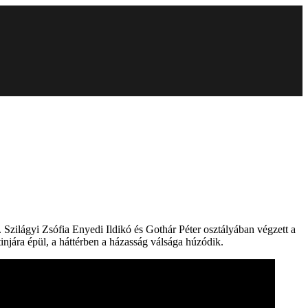
. Szilágyi Zsófia Enyedi Ildikó és Gothár Péter osztályában végzett a
jára épül, a háttérben a házasság válsága húzódik.