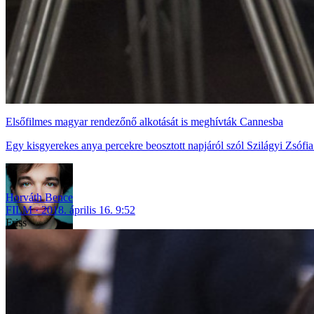
Elsőfilmes magyar rendezőnő alkotását is meghívták Cannesba
Egy kisgyerekes anya percekre beosztott napjáról szól Szilágyi Zsófi
Horváth Bence
FILM
2018. április 16. 9:52
Friss