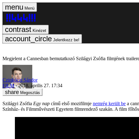
Menü
Kinézet
Jelentkezz be!
Megjelent a Cannesban bemutatkozó Szilágyi Zsófia filmjének trailer
Czinkóczi Sándor
FILM
2018. április 27. 17:34
Megosztás
Szilágyi Zsófia
Egy nap
című első mozifilmje
nemrég került be
a cann
Színház- és Filmművészeti Egyetem filmrendező szakán. A film főhőse