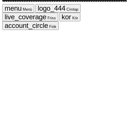
Menü
Címlap
Friss
Kör
Fiók