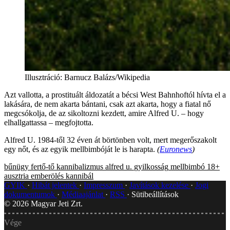
Illusztráció
:
Barnucz Balázs/Wikipedia
Azt vallotta, a prostituált áldozatát a bécsi West Bahnhoftól hívta el a
lakására, de nem akarta bántani, csak azt akarta, hogy a fiatal nő
megcsókolja, de az sikoltozni kezdett, amire Alfred U. – hogy
elhallgattassa – megfojtotta.
Alfred U. 1984-től 32 éven át börtönben volt, mert megerőszakolt
egy nőt, és az egyik mellbimbóját le is harapta.
(
Euronews
)
bűnügy
fertő-tő
kannibalizmus
alfred u.
gyilkosság
mellbimbó
18+
ausztria
emberölés
kannibál
GYIK
Hibát jelentek
Impresszum
Javítások kezelése
Jogi
dokumentumok
Médiaajánlat
RSS
Sütibeállítások
©
2026
Magyar Jeti Zrt.
Vége