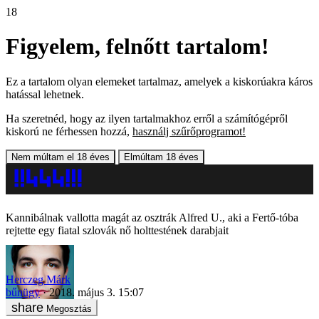
18
Figyelem, felnőtt tartalom!
Ez a tartalom olyan elemeket tartalmaz, amelyek a kiskorúakra káros
hatással lehetnek.
Ha szeretnéd, hogy az ilyen tartalmakhoz erről a számítógépről
kiskorú ne férhessen hozzá,
használj szűrőprogramot!
Nem múltam el 18 éves
Elmúltam 18 éves
Kannibálnak vallotta magát az osztrák Alfred U., aki a Fertő-tóba
rejtette egy fiatal szlovák nő holttestének darabjait
Herczeg Márk
bűnügy
2018. május 3. 15:07
Megosztás