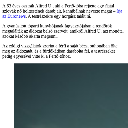
A 63 éves osztrák Alfred U., aki a Fertő-tóba rejtette egy fiatal
szlovák nő holttestének darabjait, kannibálnak nevezte magát –
írja
az Euronews
. A testrészekre egy horgász talált rá.
A gyanúsított tóparti kunyhójának fagyasztójában a rendőrök
megtalálták az áldozat belső szerveit, amikről Alfred U. azt mondta,
azokat később akarta megenni.
Az eddigi vizsgálatok szerint a férfi a saját bécsi otthonában ölte
meg az áldozatát, és a fürdőkádban darabolta fel, a testrészeket
pedig egyesével vitte ki a Fertő-tóhoz.