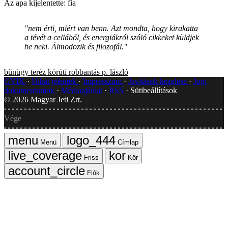
Az apa kijelentette: fia
"nem érti, miért van benn. Azt mondta, hogy kirakatta
a tévét a cellából, és energiákról szóló cikkeket küldjek
be neki. Álmodozik és filozofál."
bűnügy
teréz körúti robbantás
p. lászló
GYIK
Hibát jelentek
Impresszum
Javítások kezelése
Jogi
dokumentumok
Médiaajánlat
RSS
Sütibeállítások
©
2026
Magyar Jeti Zrt.
Vége
Menü
Címlap
Friss
Kör
Fiók