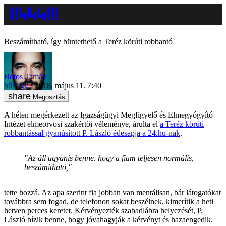
Beszámítható, így büntethető a Teréz körúti robbantó
Botos Tamás
bűnügy
2018. május 11. 7:40
Megosztás
A héten megérkezett az Igazságügyi Megfigyelő és Elmegyógyító
Intézet elmeorvosi szakértői véleménye, árulta el
a Teréz körúti
robbantással gyanúsított P. László édesapja a 24.hu-nak
.
"Az áll ugyanis benne, hogy a fiam teljesen normális,
beszámítható,"
tette hozzá. Az apa szerint fia jobban van mentálisan, bár látogatókat
továbbra sem fogad, de telefonon sokat beszélnek, kimerítik a heti
hetven perces keretet. Kérvényezték szabadlábra helyezését, P.
László bízik benne, hogy jóvahagyják a kérvényt és hazaengedik.