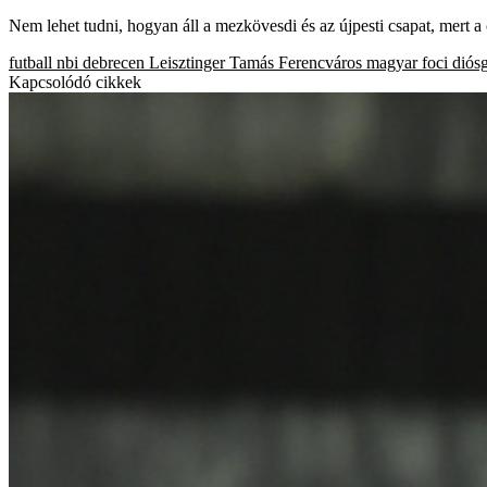
Nem lehet tudni, hogyan áll a mezkövesdi és az újpesti csapat, mert a 
futball
nbi
debrecen
Leisztinger Tamás
Ferencváros
magyar foci
diós
Kapcsolódó cikkek