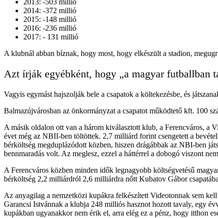
2013: -503 millió
2014: -372 millió
2015: -148 millió
2016: -236 millió
2017: - 131 millió
A klubnál abban bíznak, hogy most, hogy elkészült a stadion, megugri
Azt írják egyébként, hogy „a magyar futballban t
Vagyis egymást hajszolják bele a csapatok a költekezésbe, és játsza
Balmazújvárosban az önkormányzat a csapatot működtető kft. 100 száza
A másik oldalon ott van a három kiválasztott klub, a Ferencváros, a 
évet még az NBII-ben töltöttek. 2,7 milliárd forint csengetett a bevé
bérköltség megduplázódott közben, hiszen drágábbak az NBI-ben játszó 
bennmaradás volt. Az meglesz, ezzel a háttérrel a dobogó viszont nem.
A Ferencváros közben minden idők legnagyobb költségvetésű magyar cs
bérköltség 2,2 milliárdról 2,6 milliárdra nőtt Kubatov Gábor csapatáb
Az anyagilag a nemzetközi kupákra felkészített Videotonnak sem kell s
Garancsi Istvánnak a klubja 248 milliós hasznot hozott tavaly, egy év
kupákban ugyanakkor nem érik el, arra elég ez a pénz, hogy itthon es