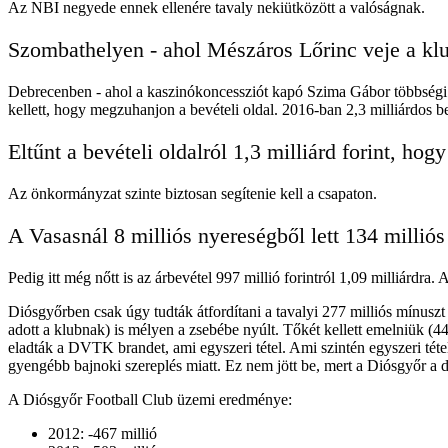
Az NBI negyede ennek ellenére tavaly nekiütközött a valóságnak.
Szombathelyen - ahol Mészáros Lőrinc veje a klu
Debrecenben - ahol a kaszinókoncessziót kapó Szima Gábor többségi tu
kellett, hogy megzuhanjon a bevételi oldal. 2016-ban 2,3 milliárdos b
Eltűnt a bevételi oldalról 1,3 milliárd forint, ho
Az önkormányzat szinte biztosan segítenie kell a csapaton.
A Vasasnál 8 milliós nyereségből lett 134 millió
Pedig itt még nőtt is az árbevétel 997 millió forintról 1,09 milliárdra
Diósgyőrben csak úgy tudták átfordítani a tavalyi 277 milliós mínuszt
adott a klubnak) is mélyen a zsebébe nyúlt. Tőkét kellett emelniük (44 mi
eladták a DVTK brandet, ami egyszeri tétel. Ami szintén egyszeri tétel
gyengébb bajnoki szereplés miatt. Ez nem jött be, mert a Diósgyőr a d
A Diósgyőr Football Club üzemi eredménye:
2012: -467 millió