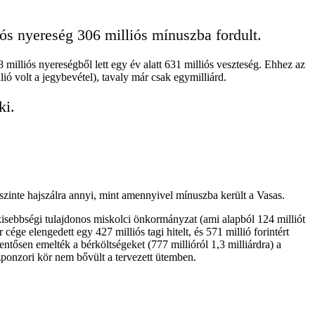
iós nyereség 306 milliós mínuszba fordult.
illiós nyereségből lett egy év alatt 631 milliós veszteség. Ehhez az
ió volt a jegybevétel), tavaly már csak egymilliárd.
 ki.
Ez szinte hajszálra annyi, mint amennyivel mínuszba került a Vasas.
 kisebbségi tulajdonos miskolci önkormányzat (ami alapból 124 milliót
 cége elengedett egy 427 milliós tagi hitelt, és 571 millió forintért
ntősen emelték a bérköltségeket (777 millióról 1,3 milliárdra) a
szponzori kör nem bővült a tervezett ütemben.