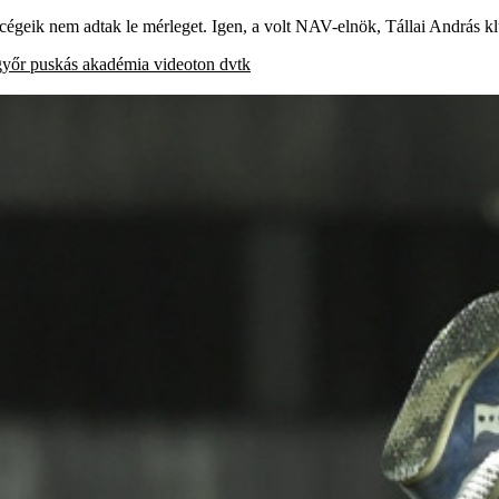
cégeik nem adtak le mérleget. Igen, a volt NAV-elnök, Tállai András klu
győr
puskás akadémia
videoton
dvtk