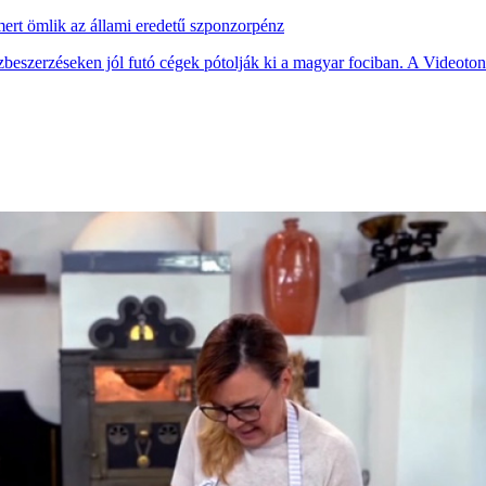
mert ömlik az állami eredetű szponzorpénz
beszerzéseken jól futó cégek pótolják ki a magyar fociban. A Videoton