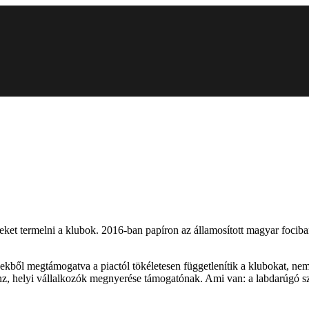
geket termelni a klubok. 2016-ban papíron az államosított magyar focib
zekből megtámogatva a piactól tökéletesen függetlenítik a klubokat, nem
, helyi vállalkozók megnyerése támogatónak. Ami van: a labdarúgó szö