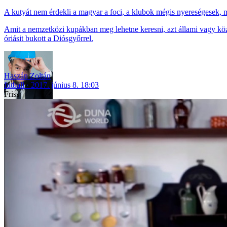
A kutyát nem érdekli a magyar a foci, a klubok mégis nyereségesek, 
Amit a nemzetközi kupákban meg lehetne keresni, azt állami vagy köz
óriásit bukott a Diósgyőrrel.
Haszán Zoltán
futball
2017. június 8. 18:03
Friss