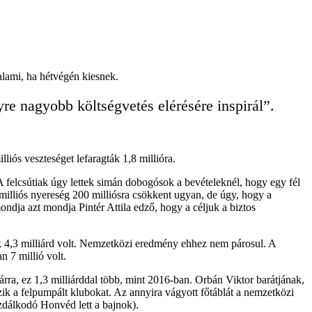
valami, ha hétvégén kiesnek.
yre nagyobb költségvetés elérésére inspirál”.
iós veszteséget lefaragták 1,8 millióra.
 felcsútiak úgy lettek simán dobogósok a bevételeknél, hogy egy fél
 milliós nyereség 200 milliósra csökkent ugyan, de úgy, hogy a
ndja azt mondja Pintér Attila edző, hogy a céljuk a biztos
k 4,3 milliárd volt. Nemzetközi eredmény ehhez nem párosul. A
n 7 millió volt.
rra, ez 1,3 milliárddal több, mint 2016-ban. Orbán Viktor barátjának,
zik a felpumpált klubokat. Az annyira vágyott főtáblát a nemzetközi
azdálkodó Honvéd lett a bajnok).