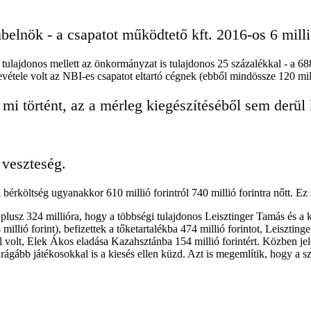
belnök - a csapatot működtető kft. 2016-os 6 mill
lajdonos mellett az önkormányzat is tulajdonos 25 százalékkal - a 688 m
evétele volt az NBI-es csapatot eltartó cégnek (ebből mindössze 120 mill
gy mi történt, az a mérleg kiegészítéséből sem derül
s veszteség.
. A bérköltség ugyanakkor 610 millió forintról 740 millió forintra nőtt. 
 plusz 324 millióra, hogy a többségi tulajdonos Leisztinger Tamás és a
llió forint), befizettek a tőketartalékba 474 millió forintot, Leisztinger
 volt, Elek Ákos eladása Kazahsztánba 154 millió forintért. Közben jele
rágább játékosokkal is a kiesés ellen küzd. Azt is megemlítik, hogy a 