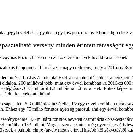
k a jegybevétel és tárgyalnak egy főszponzorral is. Ebből aligha lesz 
apasztalható verseny minden érintett társaságot eg
nak egymás között, hiszen nemzetközi eredmények továbbra sincsenek.
lékos tulajdonosa. Itt már az is nagy eredmény, hogy a 2016-os 58 mill
Videoton és a Puskás Akadémia. Ezek a csapatok dúskálnak a pénzben. A
teli oldalon, 200 millióval több, mint egy évvel korábban. A 2016-os 800
légiósok: 657 millióról 1,2 milliárdra nőtt ez a tétel. Ehhez képest mo
 Tudni kell célokat kitűzni.
apata lett, 5,3 milliárdos bevétellel. Ez egy évvel korábban még csa
an. Ehhez egy 75 millió forintos nyerség párosul, ami egy évvel korábba
zerénykednie, 4,6 milliárd forintos bevételt csatornáztak Székesfehárvá
vel korábban 133 milliót. Vagyis ezen a szinten még nyereségessé is tes
élyesek a bajnoki címre (tavaly mégis a jóval kisebb költségvetésből g