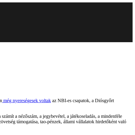
an
még nyereségesek voltak
az NBI-es csapatok, a Diósgyőrt
 számít a nézőszám, a jegybevétel, a játékoseladás, a mindenféle
vetség támogatása, tao-pénzek, állami vállalatok hirdetőként való