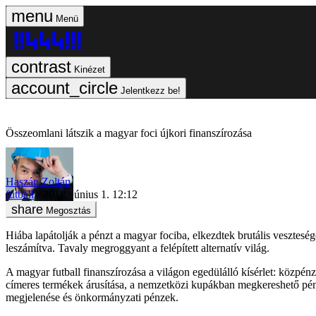
Menü
Kinézet
Jelentkezz be!
Összeomlani látszik a magyar foci újkori finanszírozása
Haszán Zoltán
futball
2018. június 1. 12:12
Megosztás
Hiába lapátolják a pénzt a magyar fociba, elkezdtek brutális vesztesé
leszámítva. Tavaly megroggyant a felépített alternatív világ.
A magyar futball finanszírozása a világon egedülálló kísérlet: közpén
címeres termékek árusítása, a nemzetközi kupákban megkereshető pénz
megjelenése és önkormányzati pénzek.