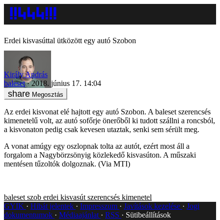
Erdei kisvasúttal ütközött egy autó Szobon
Király András
baleset
2018. június 17. 14:04
Megosztás
Az erdei kisvonat elé hajtott egy autó Szobon. A baleset szerencsés
kimenetelű volt, az autó sofőrje önerőből ki tudott szállni a roncsból,
a kisvonaton pedig csak kevesen utaztak, senki sem sérült meg.
A vonat amúgy egy oszlopnak tolta az autót, ezért most áll a
forgalom a Nagybörzsönyig közlekedő kisvasúton. A műszaki
mentésen tűzoltók dolgoznak. (Via MTI)
baleset
szob
erdei kisvasút
szerencsés kimenetel
GYIK
Hibát jelentek
Impresszum
Javítások kezelése
Jogi
dokumentumok
Médiaajánlat
RSS
Sütibeállítások