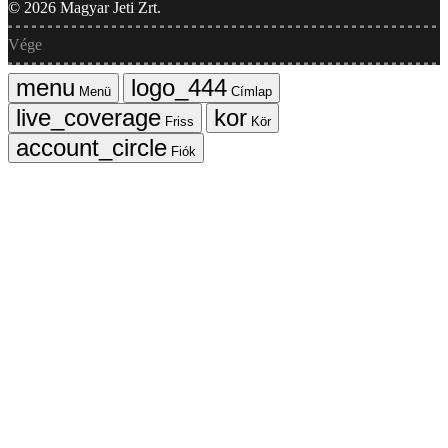
©
2026
Magyar Jeti Zrt.
Vége
Menü
Címlap
Friss
Kör
Fiók