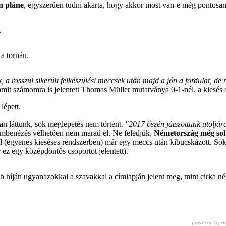
n pláne
, egyszerűen tudni akarta, hogy akkor most van-e még pontosan
.
 a tornán.
, a rosszul sikerült felkészülési meccsek után majd a jön a fordulat, de
mit számomra is jelentett Thomas Müller mutatványa 0-1-nél, a kiesés 
lépett.
ban láttunk, sok meglepetés nem történt.
"2017 őszén játszottunk utoljára
embenézés vélhetően nem marad el. Ne feledjük,
Németország még soh
ról (egyenes kieséses rendszerben) már egy meccs után kibucskázott. S
 ez egy középdöntős csoportot jelentett).
 híján ugyanazokkal a szavakkal a címlapján jelent meg, mint cirka négy