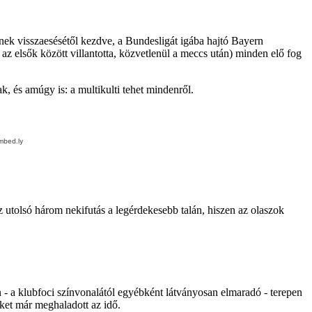
ek visszaesésétől kezdve, a Bundesligát igába hajtó Bayern
az elsők között villantotta, közvetlenül a meccs után) minden elő fog
k, és amúgy is: a multikulti tehet mindenről.
 utolsó három nekifutás a legérdekesebb talán, hiszen az olaszok
n - a klubfoci színvonalától egyébként látványosan elmaradó - terepen
iket már meghaladott az idő.