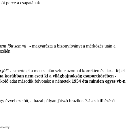
 öt perce a csapatának
 nem jött semmi"
- magyarázta a bizonyítványt a mérkőzés után a
szélén.
 jól"
- ismerte el a meccs után szinte azonnal korrekten és tiszta fejjel
a korábban nem esett ki a világbajnokság csoportkörében
-
okkoló adat második felvonás: a németek
1954 óta minden egyes vb-n
 évvel ezelőtt, a hazai pályán játszó brazilok 7-1-es kifilézését