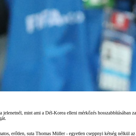
 jelenetnél, mint ami a Dél-Korea elleni mérkőzés hosszabbításában zajl
gát.
atos, erőtlen, suta Thomas Müller - egyetlen cseppnyi kétség nélkül az 