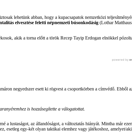
iztosak lehetünk abban, hogy a kupacsapatok nemzetközi teljesítményén
alitás elvesztése feletti népnemzeti búsonkodásig
(Lothar Matthaus 
ékosok, akik a torna előtt a török Recep Tayip Erdogan elnökkel pózolta
máron negyedszer esett ki rögvest a csoportkörben a címvédő. Ebből az
 aranyéremhez is hozzásegítette a válogatottat.
né a lustaságot, az állandóságot, a változtatás hiányát. Mintha már eze
ez, esetleg egy-két olyan taktikai elemhez vagy játékoshoz, amelyet/ak