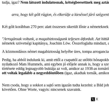
tudja, igaz?
Nem látszott indulatosnak, kétségbeesettnek meg aztá
arra, hogy két gólt rúgjon, és elkerülje a kieséssel járó szégyent
Két gólt korábban 270 perc alatt összesen sikerült lőnie a németeknek
"Arrogánsak voltunk, a magabiztosságunk teljesen átfordult. Azt hittük
németek szövetségi kapitánya, Joachim Löw. Összefoglalta mindazt, a
A közmondásos német magabiztosság helyébe üres, tompa arrogancia 
Pedig, ha abból indulunk ki, amit ettől a csapattól az utóbbi hónapok
nyilatkozó Mats Hummels, ami egyben jó előjele annak is, hogy a sz
története eddig legnagyobb buktája az volt, amikor az 1938-as torná
ott voltak legalább a negyeddöntőben
(igaz, akadtak tornák, amikor
Nem csoda, hogy a sokkot a sajtó sem igazán tudta kezelni: a Bild jobb
követően. Ohne Worte, vagyis: nincsenek szavaink.