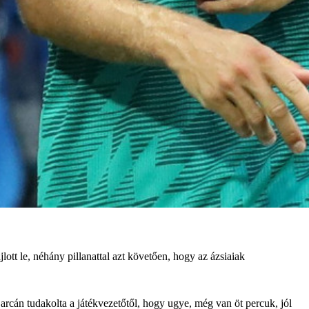
ott le, néhány pillanattal azt követően, hogy az ázsiaiak
arcán tudakolta a játékvezetőtől, hogy ugye, még van öt percuk, jól