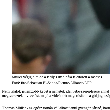
Müller végig hitt, de a lefújás után nála is eltörött a mécses
Fotó
:
firo/Sebastian El-Saqqa/Picture-Alliance/AFP
Nem találok jellemzőbb képet a németek idei vébé-szereplésére annál a
megszerezték a vezetést, majd a videóbíró megerősítette a gól jogossá
Thomas Müller - az egész tornán vállalhatatlanul gyengén játszó, harm