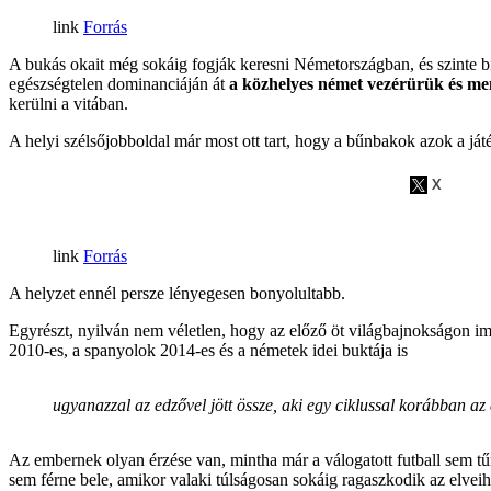
Forrás
A bukás okait még sokáig fogják keresni Németországban, és szinte b
egészségtelen dominanciáján át
a közhelyes német vezérürük és ment
kerülni a vitában.
A helyi szélsőjobboldal már most ott tart, hogy a bűnbakok azok a ját
Forrás
A helyzet ennél persze lényegesen bonyolultabb.
Egyrészt, nyilván nem véletlen, hogy az előző öt világbajnokságon im
2010-es, a spanyolok 2014-es és a németek idei buktája is
ugyanazzal az edzővel jött össze, aki egy ciklussal korábban az
Az embernek olyan érzése van, mintha már a válogatott futball sem tűr
sem férne bele, amikor valaki túlságosan sokáig ragaszkodik az elveih