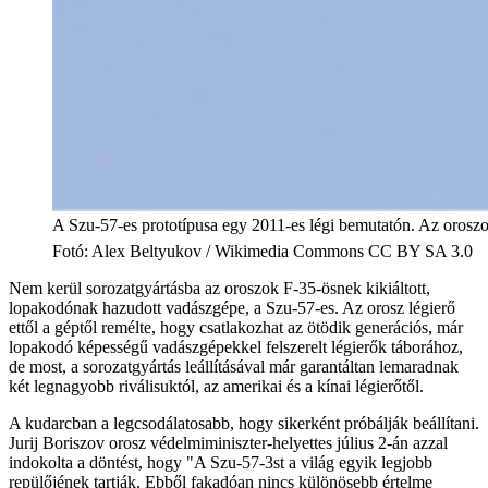
A Szu-57-es prototípusa egy 2011-es légi bemutatón. Az oroszo
Fotó
:
Alex Beltyukov / Wikimedia Commons CC BY SA 3.0
Nem kerül sorozatgyártásba az oroszok F-35-ösnek kikiáltott,
lopakodónak hazudott vadászgépe, a Szu-57-es. Az orosz légierő
ettől a géptől remélte, hogy csatlakozhat az ötödik generációs, már
lopakodó képességű vadászgépekkel felszerelt légierők táborához,
de most, a sorozatgyártás leállításával már garantáltan lemaradnak
két legnagyobb riválisuktól, az amerikai és a kínai légierőtől.
A kudarcban a legcsodálatosabb, hogy sikerként próbálják beállítani.
Jurij Boriszov orosz védelmiminiszter-helyettes július 2-án azzal
indokolta a döntést, hogy "A Szu-57-3st a világ egyik legjobb
repülőjének tartják. Ebből fakadóan nincs különösebb értelme