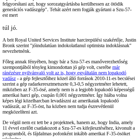
felgyorsítani azt, hogy sorozatgyártásba kerülhessen az ötödik
generációs vadászgép". Tehát azért nem fogják gyártani a Szu-57-
est mert
túl jó.
A brit Royal United Services Institute harcirepülési szakértője, Justin
Bronk szerint "jóindulatúan indokolatlanul optimista indoklásnak"
nevezhetnénk.
Főleg annak fényében, hogy bár a Szu-57-es manőverezhetőség
szempontjából tényleg kimondottan jó gép volt, cserébe
már
ránézésre nyilvánvaló volt az is, hogy egyáltalán nem lopakodó
vadász
- a gép fejlesztőihez közel álló források 2010-11-es becslései
szerint a gép radarkeresztmetszete 0,3-0,5 négyzetméter lehetett,
miközben az F-35-ösé, amely nem is a legjobb lopakodó képességű
amerikai harci gép, csupán 0,001 négyzetméter. Így hiába volna
képes légi közelharcban levadászni az amerikaiak lopakodó
vadászát, az F-35-öst, ha közben nem tudja észrevétlenül
megközelíteni azt.
De végül nem ez tett be a projektnek, hanem az, hogy India, amely
11 évvel ezelőtt csatlakozott a Szu-57-es kifejlesztéséhez, kivonult a
programból, és fájdalmas pofonként inkább amerikai F-35-ösöket