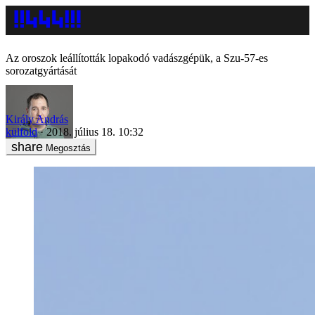
Az oroszok leállították lopakodó vadászgépük, a Szu-57-es
sorozatgyártását
Király András
külföld
2018. július 18. 10:32
Megosztás