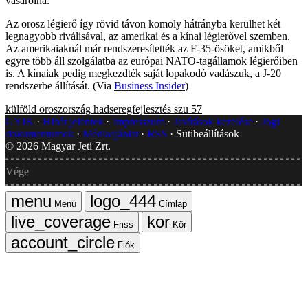
vásárolna.
Az orosz légierő így rövid távon komoly hátrányba kerülhet két
legnagyobb riválisával, az amerikai és a kínai légierővel szemben.
Az amerikaiaknál már rendszeresítették az F-35-ösöket, amikből
egyre több áll szolgálatba az európai NATO-tagállamok légierőiben
is. A kínaiak pedig megkezdték saját lopakodó vadászuk, a J-20
rendszerbe állítását. (Via
Business Insider
)
külföld
oroszország
hadseregfejlesztés
szu 57
GYIK
Hibát jelentek
Impresszum
Javítások kezelése
Jogi
dokumentumok
Médiaajánlat
RSS
Sütibeállítások
©
2026
Magyar Jeti Zrt.
Vége
Menü
Címlap
Friss
Kör
Fiók