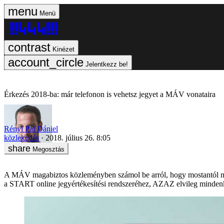
Menü
Kinézet
Jelentkezz be!
Érkezés 2018-ba: már telefonon is vehetsz jegyet a MÁV vonataira
Rényi Pál Dániel
közlekedés
2018. július 26. 8:05
Megosztás
A MÁV magabiztos közleményben számol be arról, hogy mostantól mind
a START online jegyértékesítési rendszeréhez, AZAZ elvileg mindenk