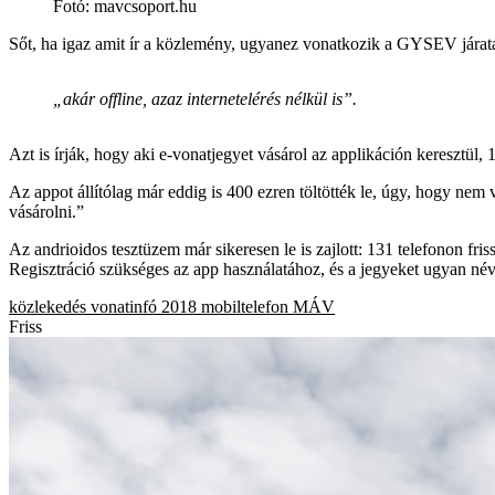
Fotó
:
mavcsoport.hu
Sőt, ha igaz amit ír a közlemény, ugyanez vonatkozik a GYSEV járatair
„akár offline, azaz internetelérés nélkül is”.
Azt is írják, hogy aki e-vonatjegyet vásárol az applikáción keresztül
Az appot állítólag már eddig is 400 ezren töltötték le, úgy, hogy nem 
vásárolni.”
Az andrioidos tesztüzem már sikeresen le is zajlott: 131 telefonon friss
Regisztráció szükséges az app használatához, és a jegyeket ugyan névre
közlekedés
vonatinfó
2018
mobiltelefon
MÁV
Friss