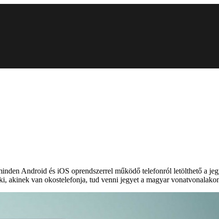
en Android és iOS oprendszerrel működő telefonról letölthető a jegyv
i, akinek van okostelefonja, tud venni jegyet a magyar vonatvonalako