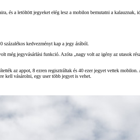
a, és a letöltött jegyeket elég lesz a mobilon bemutatni a kalauznak, 
, 10 százalékos kedvezményt kap a jegy árából.
volt még jegyvásárlási funkció. Azóta „nagy volt az igény az utasok rés
ítették az appot, 8 ezren regisztráltak és 40 ezer jegyet vettek mobilon. A
 kell vásárolni, egy user több jegyet is vehet.