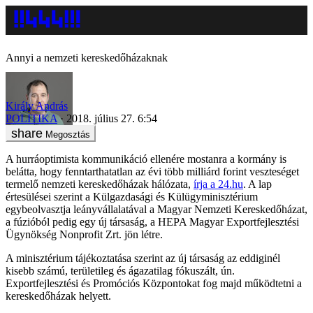
Annyi a nemzeti kereskedőházaknak
Király András
POLITIKA
2018. július 27. 6:54
Megosztás
A hurráoptimista kommunikáció ellenére mostanra a kormány is
belátta, hogy fenntarthatatlan az évi több milliárd forint veszteséget
termelő nemzeti kereskedőházak hálózata,
írja a 24.hu
. A lap
értesülései szerint a Külgazdasági és Külügyminisztérium
egybeolvasztja leányvállalatával a Magyar Nemzeti Kereskedőházat,
a fúzióból pedig egy új társaság, a HEPA Magyar Exportfejlesztési
Ügynökség Nonprofit Zrt. jön létre.
A minisztérium tájékoztatása szerint az új társaság az eddiginél
kisebb számú, területileg és ágazatilag fókuszált, ún.
Exportfejlesztési és Promóciós Központokat fog majd működtetni a
kereskedőházak helyett.