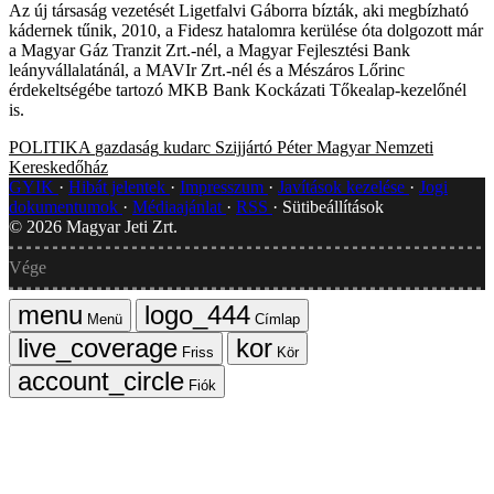
Az új társaság vezetését Ligetfalvi Gáborra bízták, aki megbízható
kádernek tűnik, 2010, a Fidesz hatalomra kerülése óta dolgozott már
a Magyar Gáz Tranzit Zrt.-nél, a Magyar Fejlesztési Bank
leányvállalatánál, a MAVIr Zrt.-nél és a Mészáros Lőrinc
érdekeltségébe tartozó MKB Bank Kockázati Tőkealap-kezelőnél
is.
POLITIKA
gazdaság
kudarc
Szijjártó Péter
Magyar Nemzeti
Kereskedőház
GYIK
Hibát jelentek
Impresszum
Javítások kezelése
Jogi
dokumentumok
Médiaajánlat
RSS
Sütibeállítások
©
2026
Magyar Jeti Zrt.
Vége
Menü
Címlap
Friss
Kör
Fiók