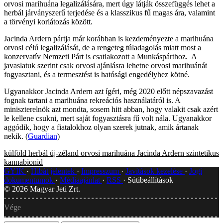
orvosi marihuána legalizálására, mert úgy látják összefüggés lehet a
herbál járványszerű terjedése és a klasszikus fű magas ára, valamint
a törvényi korlátozás között.
Jacinda Ardern pártja már korábban is kezdeményezte a marihuána
orvosi célú legalizálását, de a rengeteg túladagolás miatt most a
konzervatív Nemzeti Párt is csatlakozott a Munkáspárthoz. A
javaslatuk szerint csak orvosi ajánlásra lehetne orvosi marihuánát
fogyasztani, és a termesztést is hatósági engedélyhez kötné.
Ugyanakkor Jacinda Ardern azt ígéri, még 2020 előtt népszavazást
fognak tartani a marihuána rekreációs használatáról is. A
miniszterelnök azt mondta, sosem hitt abban, hogy valakit csak azért
le kellene csukni, mert saját fogyasztásra fű volt nála. Ugyanakkor
aggódik, hogy a fiatalokhoz olyan szerek jutnak, amik ártanak
nekik. (
Guardian
)
külföld
herbál
új-zéland
orvosi marihuána
Jacinda Ardern
szintetikus
kannabionid
GYIK
Hibát jelentek
Impresszum
Javítások kezelése
Jogi
dokumentumok
Médiaajánlat
RSS
Sütibeállítások
©
2026
Magyar Jeti Zrt.
Vége