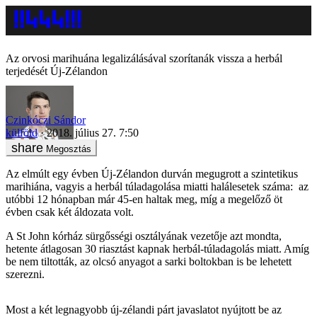
Az orvosi marihuána legalizálásával szorítanák vissza a herbál
terjedését Új-Zélandon
Czinkóczi Sándor
külföld
2018. július 27. 7:50
Megosztás
Az elmúlt egy évben Új-Zélandon durván megugrott a szintetikus
marihiána, vagyis a herbál túladagolása miatti halálesetek száma: az
utóbbi 12 hónapban már 45-en haltak meg, míg a megelőző öt
évben csak két áldozata volt.
A St John kórház sürgősségi osztályának vezetője azt mondta,
hetente átlagosan 30 riasztást kapnak herbál-túladagolás miatt. Amíg
be nem tiltották, az olcsó anyagot a sarki boltokban is be lehetett
szerezni.
Most a két legnagyobb új-zélandi párt javaslatot nyújtott be az