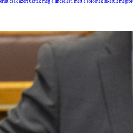
erint csak azért úszták meg a lincselést, mert a sofőrnek sikerült megfor