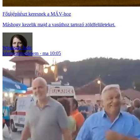
Főtájépítészt keresnek a MÁV-hoz
Máshogy kezelik majd a vasúthoz tartozó zöldfelületeket.
Windisch Judit
környezetvédelem
ma 10:05