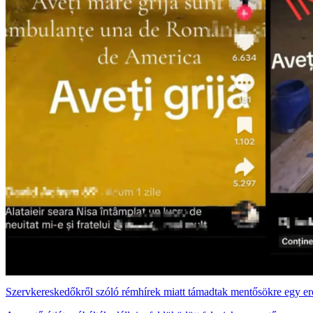
Szervkereskedőkről szóló rémhírek miatt támadtak mentősökre egy er