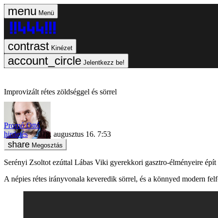
Menü
Kinézet
Jelentkezz be!
Improvizált rétes zöldséggel és sörrel
Promó Ottó
hirdetés
2018. augusztus 16. 7:53
Megosztás
Serényi Zsoltot ezúttal Lábas Viki gyerekkori gasztro-élményeire é
A népies rétes irányvonala keveredik sörrel, és a könnyed modern fel