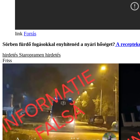
Forrás
Sörben fürdő fogásokkal enyhítenéd a nyári hőséget?
A recepteket
hirdetés
Staropramen
hirdetés
Friss