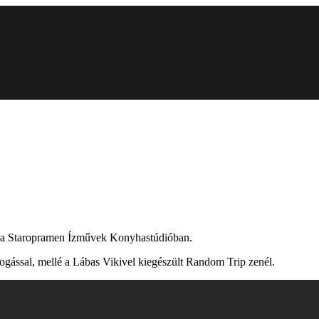
pít a Staropramen Ízművek Konyhastúdióban.
fogással, mellé a Lábas Vikivel kiegészült Random Trip zenél.