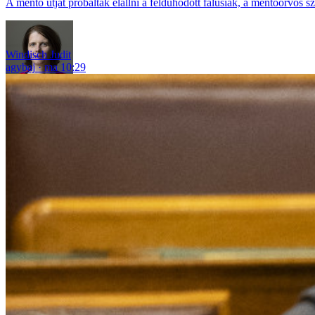
A mentő útját próbálták elállni a feldühödött falusiak, a mentőorvos sz
Windisch Judit
agybaj
ma 10:29