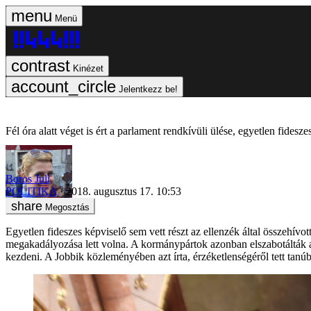
Menü
Kinézet
Jelentkezz be!
Fél óra alatt véget is ért a parlament rendkívüli ülése, egyetlen fideszes
Boros Juli
POLITIKA
2018. augusztus 17. 10:53
Megosztás
Egyetlen fideszes képviselő sem vett részt az ellenzék által összehívo
megakadályozása lett volna. A kormánypártok azonban elszabotálták az 
kezdeni. A Jobbik közleményében azt írta, érzéketlenségéről tett tanú