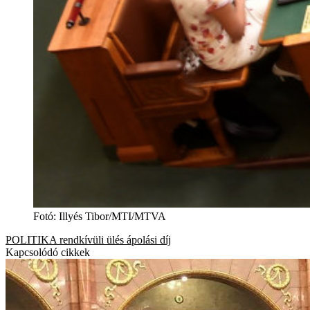
Fotó
:
Illyés Tibor/MTI/MTVA
POLITIKA
rendkívüli ülés
ápolási díj
Kapcsolódó cikkek