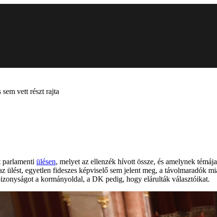
 sem vett részt rajta
tt parlamenti
ülésen
, melyet az ellenzék hívott össze, és amelynek témája
ülést, egyetlen fideszes képviselő sem jelent meg, a távolmaradók miatt
bizonyságot a kormányoldal, a DK pedig, hogy elárulták választóikat.