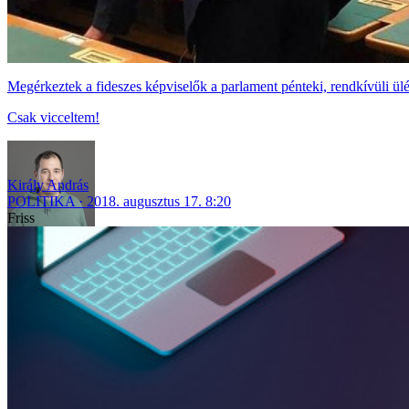
Megérkeztek a fideszes képviselők a parlament pénteki, rendkívüli ül
Csak vicceltem!
Király András
POLITIKA
2018. augusztus 17. 8:20
Friss