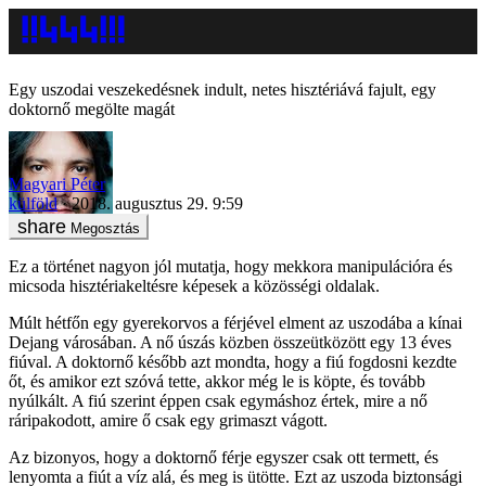
Egy uszodai veszekedésnek indult, netes hisztériává fajult, egy
doktornő megölte magát
Magyari Péter
külföld
2018. augusztus 29. 9:59
Megosztás
Ez a történet nagyon jól mutatja, hogy mekkora manipulációra és
micsoda hisztériakeltésre képesek a közösségi oldalak.
Múlt hétfőn egy gyerekorvos a férjével elment az uszodába a kínai
Dejang városában. A nő úszás közben összeütközött egy 13 éves
fiúval. A doktornő később azt mondta, hogy a fiú fogdosni kezdte
őt, és amikor ezt szóvá tette, akkor még le is köpte, és tovább
nyúlkált. A fiú szerint éppen csak egymáshoz értek, mire a nő
ráripakodott, amire ő csak egy grimaszt vágott.
Az bizonyos, hogy a doktornő férje egyszer csak ott termett, és
lenyomta a fiút a víz alá, és meg is ütötte. Ezt az uszoda biztonsági