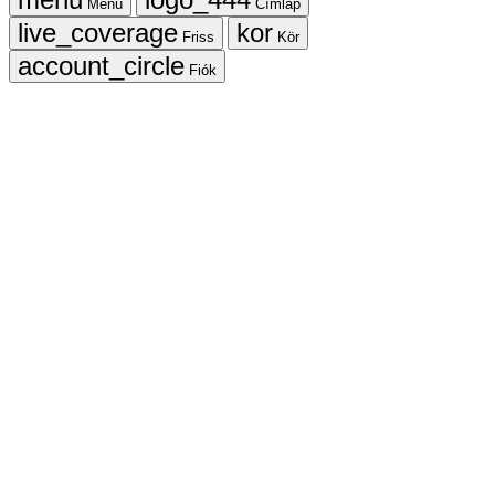
Menü
Címlap
Friss
Kör
Fiók