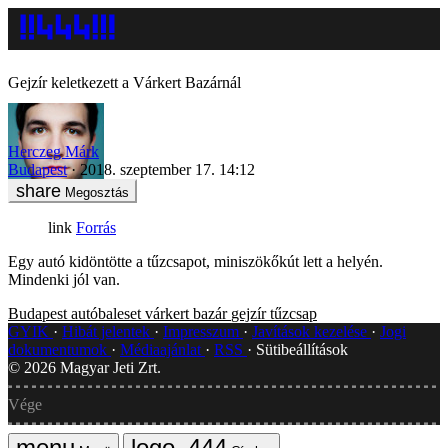
Gejzír keletkezett a Várkert Bazárnál
Herczeg Márk
Budapest
2018. szeptember 17. 14:12
Megosztás
Forrás
Egy autó kidöntötte a tűzcsapot, miniszökőkút lett a helyén.
Mindenki jól van.
Budapest
autóbaleset
várkert bazár
gejzír
tűzcsap
GYIK
Hibát jelentek
Impresszum
Javítások kezelése
Jogi
dokumentumok
Médiaajánlat
RSS
Sütibeállítások
©
2026
Magyar Jeti Zrt.
Vége