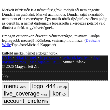
Merkelt kérdezték is a német újságírók, melyik fél nem engedte
Dundart megszólalni. Merkel azt mondta, Dundar saját akaratából
nem ment el az eseményre. Egy másik török újságíró esetében pedig
az derült ki, a német diplomácia lepasszolta a kérdezés jogáról való
döntést a török nagykövetségnek.
Erdogan csütörtökön érkezett Németországba, felavatta Európa
legnagyobb mecsetjét Kölnben, vasárnap indul haza. (
Deutsche
Welle
/Dpa-fotó:Michael Kappeler)
külföld
merkel
német
erdogan
török
GYIK
Hibát jelentek
Impresszum
Javítások kezelése
Jogi
dokumentumok
Médiaajánlat
RSS
Sütibeállítások
©
2026
Magyar Jeti Zrt.
Vége
Menü
Címlap
Friss
Kör
Fiók