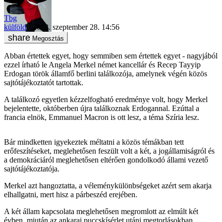
Tbg
külföld
2018. szeptember 28. 14:56
Megosztás
Abban értettek egyet, hogy semmiben sem értettek egyet - nagyjából
ezzel írható le Angela Merkel német kancellár és Recep Tayyip
Erdogan török államfő berlini találkozója, amelynek végén közös
sajtótájékoztatót tartottak.
A találkozó egyetlen kézzelfogható eredménye volt, hogy Merkel
bejelentette, októberben újra találkoznak Erdogannal. Ezúttal a
francia elnök, Emmanuel Macron is ott lesz, a téma Szíria lesz.
Bár mindketten igyekeztek méltatni a közös témákban tett
erőfeszítéseket, meglehetősen feszült volt a két, a jogállamiságról és
a demokráciáról meglehetősen eltérően gondolkodó állami vezető
sajtótájékoztatója.
Merkel azt hangoztatta, a véleménykülönbségeket azért sem akarja
elhallgatni, mert hisz a párbeszéd erejében.
A két állam kapcsolata meglehetősen megromlott az elmúlt két
évben, miután az ankarai puccskísérlet utáni megtorlásokban