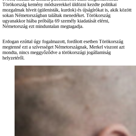
Törökország kemény módszerekkel üldözni kezdte politikai
mozgalmak híveit (gülenisták, kurdok) és újságírókat is, akik között
sokan Németországban találtak menedéket. Törökország
ugyanakkor hiába próbálja 69 személy kiadatását elérni,
Németország ezt minduntalan megtagadja.
Erdogan ezúttal úgy fogalmazott, fordított esetben Törökország
megtenné ezt a szívességet Németországnak, Merkel viszont azt
mondta, nincs meggyőződve a törökországi jogállamiság
helyzetéről.