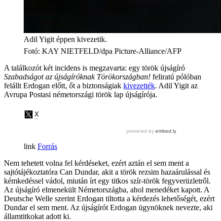
Adil Yigit éppen kivezetik.
Fotó
:
KAY NIETFELD/dpa Picture-Alliance/AFP
A találkozót két incidens is megzavarta: egy török újságíró
Szabadságot az újságíróknak Törökországban!
feliratú pólóban
felállt Erdogan előtt, őt a biztonságiak
kivezették
. Adil Yigit az
Avrupa Postasi németországi török lap újságírója.
Forrás
Nem tehetett volna fel kérdéseket, ezért aztán el sem ment a
sajtótájékoztatóra Can Dundar, akit a török rezsim hazaárulással és
kémkedéssel vádol, miután írt egy titkos szír-török fegyverüzletről.
Az újságíró elmenekült Németországba, ahol menedéket kapott. A
Deutsche Welle szerint Erdogan tiltotta a kérdezés lehetőségét, ezért
Dundar el sem ment. Az újságírót Erdogan ügynöknek nevezte, aki
államtitkokat adott ki.