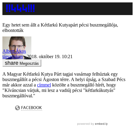
Egy hetet sem állt a Kétfarkú Kutyapárt pécsi buszmegállója,
elbontották
Albert Ákos
társadalom
2018. október 19. 10:21
Megosztás
A Magyar Kétfarkú Kutya Párt tagjai vasárnap felhúztak egy
buszmegállót a pécsi Ágoston térre. A helyi újság, a Szabad Pécs
már akkor azzal a
címmel
közölte a buszmegálló hírét, hogy
"Kíváncsian várjuk, mi lesz a vadiúj pécsi "kétfarkúkutyás"
buszmegállóval."