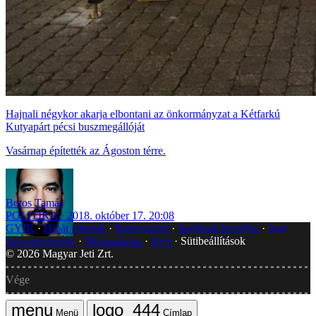
Hajnali négykor akarja elbontani az önkormányzat a Kétfarkú
Kutyapárt pécsi buszmegállóját
Vasárnap építették az Ágoston térre.
Botos Tamás
POLITIKA
2018. október 17. 20:08
GYIK
Hibát jelentek
Impresszum
Javítások kezelése
Jogi
dokumentumok
Médiaajánlat
RSS
Sütibeállítások
©
2026
Magyar Jeti Zrt.
Vége
Menü
Címlap